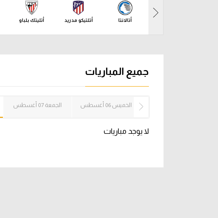
آراء حرة
الدوري ا
أتالانتا
أتلتيكو مدريد
أتليتك بلباو
ركن الألعاب
دوري أبطا
دوري أبطا
جميع المباريات
كل البطولات
الأربعاء 05 أغسطس
الخميس 06 أغسطس
الجمعة 07 أغسطس
لا يوجد مباريات