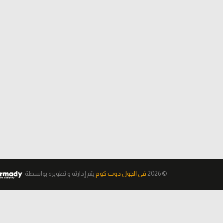
© 2026
فى الجول دوت كوم
يتم إدارته و تطويره
بواسطة