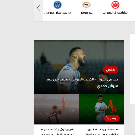
آينتراخت فرانكفورت
إيندهوفن
باريس سان جيرمان
بازل
باف
اثاء 11 أغسطس
خبر في الجول - الكرمة العراقي يقترب من ضم
مروان حمدي
سبعة شروط.. تطبيق
تقرير تركي يكشف موعد
زملكاوي يكشف تفاصيل
الظهور الأول لصلاح مع