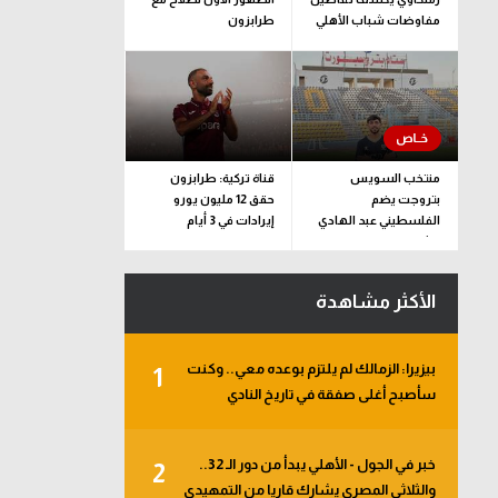
مفاوضات شباب الأهلي
طرابزون
لضم بيزيرا قبل غلق
الملف
منتخب السويس
قناة تركية: طرابزون
بتروجت يضم
حقق 12 مليون يورو
الفلسطيني عبد الهادي
إيرادات في 3 أيام
راشد
الأكثر مشاهدة
بيزيرا: الزمالك لم يلتزم بوعده معي.. وكنت
1
سأصبح أغلى صفقة في تاريخ النادي
خبر في الجول - الأهلي يبدأ من دور الـ 32..
2
والثلاثي المصري يشارك قاريا من التمهيدي