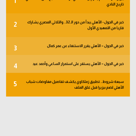
1
تاريخ النادي
الوطن العربي
في المونديال
خبر في الجول - الأهلي يبدأ من دور الـ 32.. والثلاثي المصري يشارك
2
قاريا من التمهيدي الأول
رياضة نسائية
آسيا
خبر في الجول – الأهلي يقرر الاستنغاء عن عمر كمال
3
أمريكا
خبر في الجول – الأهلي يستقر على استمرار الساعي وأحمد عيد
4
ركن الألعاب
سبعة شروط.. تطبيق زملكاوي يكشف تفاصيل مفاوضات شباب
5
أقسام خاصة
الأهلي لضم بيزيرا قبل غلق الملف
Gamers
ميركاتو
تحقيق في الجول
تقرير في الجول