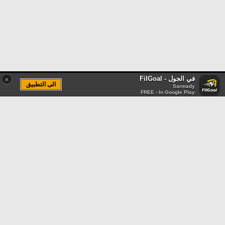
في الجول - FilGoal
×
الى التطبيق
Sarmady
FREE - In Google Play