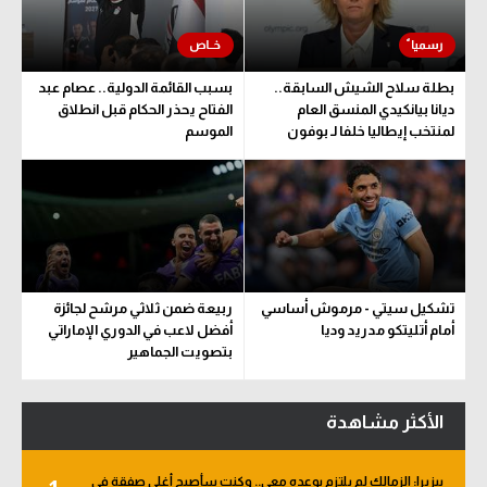
سعودي في الجول
الدوري الإنجليزي
بطلة سلاح الشيش السابقة..
بسبب القائمة الدولية.. عصام عبد
ديانا بيانكيدي المنسق العام
الفتاح يحذر الحكام قبل انطلاق
الدوري الإسباني
لمنتخب إيطاليا خلفا لـ بوفون
الموسم
دوري أبطال أوروبا
القسم الثاني
رياضات أخرى
أمم إفريقيا
تشكيل سيتي - مرموش أساسي
ربيعة ضمن ثلاثي مرشح لجائزة
أمام أتليتكو مدريد وديا
أفضل لاعب في الدوري الإماراتي
كرة السلة الأمريكية
بتصويت الجماهير
كرة سلة
الأكثر مشاهدة
كرة يد
كرة طائرة
بيزيرا: الزمالك لم يلتزم بوعده معي.. وكنت سأصبح أغلى صفقة في