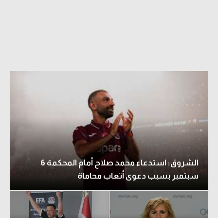
الدوري السعودي للمحترفين
دوري أبطال أوروبا
دوري أبطال إفريقيا
كل البطولات
أقسام
الكرة المصرية
الدوري المصري
الشروق: استدعاء محمد صلاح أمام المحكمة 6
الكرة الأوروبية
سبتمبر بسبب دعوى أتعاب محاماة
الكرة الإفريقية
منتخب مصر