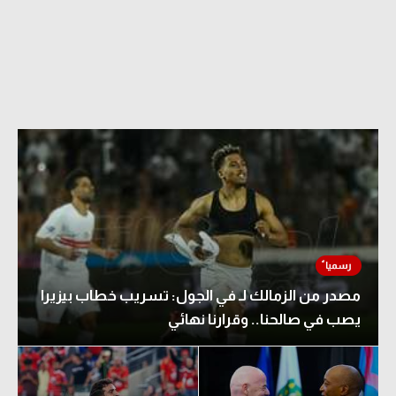
الدوري السعودي للمحترفين
دوري أبطال أوروبا
دوري أبطال إفريقيا
كل البطولات
أقسام
الكرة المصرية
الدوري المصري
مصدر من الزمالك لـ في الجول: تسريب خطاب بيزيرا
الكرة الأوروبية
يصب في صالحنا.. وقرارنا نهائي
الكرة الإفريقية
منتخب مصر