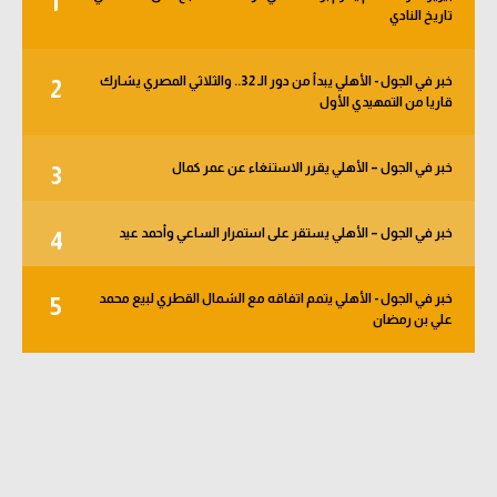
1
تاريخ النادي
الوطن العربي
في المونديال
خبر في الجول - الأهلي يبدأ من دور الـ 32.. والثلاثي المصري يشارك
2
قاريا من التمهيدي الأول
رياضة نسائية
آسيا
خبر في الجول – الأهلي يقرر الاستنغاء عن عمر كمال
3
أمريكا
خبر في الجول – الأهلي يستقر على استمرار الساعي وأحمد عيد
4
ركن الألعاب
خبر في الجول - الأهلي يتمم اتفاقه مع الشمال القطري لبيع محمد
5
أقسام خاصة
علي بن رمضان
Gamers
ميركاتو
تحقيق في الجول
تقرير في الجول