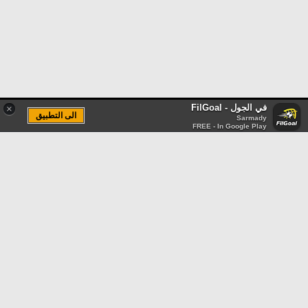
في الجول - FilGoal
×
الى التطبيق
Sarmady
FREE - In Google Play