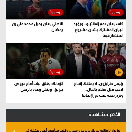
سعودي في الجول
الدوري الإنجليزي
كاف يعلن دعم إنفانتينو.. ويؤيد
الأهلي يعلن رحيل محمد علي بن
البيان المشترك بشأن مشروع
رمضان
الدوري الإسباني
استثمار فيفا
دوري أبطال أوروبا
القسم الثاني
رياضات أخرى
أمم إفريقيا
رئيس طرابزون: لا يمكنك إقناع
الزمالك يغلق الباب أمام عروض
لاعب مثل صلاح بالمال..
بيزيرا.. وينفي وعده بالرحيل
كرة السلة الأمريكية
وتريزيجيه لعب دورا إيجابيا
كرة سلة
الأكثر مشاهدة
كرة يد
كرة طائرة
بيزيرا: الزمالك لم يلتزم بوعده معي.. وكنت سأصبح أغلى صفقة في