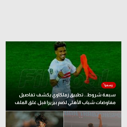
الدوري السعودي للمحترفين
دوري أبطال أوروبا
دوري أبطال إفريقيا
كل البطولات
أقسام
الكرة المصرية
الدوري المصري
سبعة شروط.. تطبيق زملكاوي يكشف تفاصيل
الكرة الأوروبية
مفاوضات شباب الأهلي لضم بيزيرا قبل غلق الملف
الكرة الإفريقية
منتخب مصر