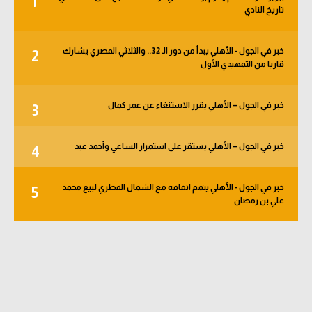
1
تاريخ النادي
الوطن العربي
في المونديال
خبر في الجول - الأهلي يبدأ من دور الـ 32.. والثلاثي المصري يشارك
2
قاريا من التمهيدي الأول
رياضة نسائية
آسيا
خبر في الجول – الأهلي يقرر الاستنغاء عن عمر كمال
3
أمريكا
خبر في الجول – الأهلي يستقر على استمرار الساعي وأحمد عيد
4
ركن الألعاب
خبر في الجول - الأهلي يتمم اتفاقه مع الشمال القطري لبيع محمد
5
أقسام خاصة
علي بن رمضان
Gamers
ميركاتو
تحقيق في الجول
تقرير في الجول