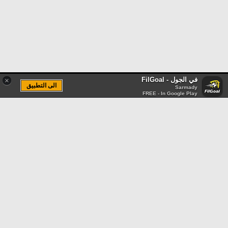
في الجول - FilGoal
×
الى التطبيق
Sarmady
FREE - In Google Play