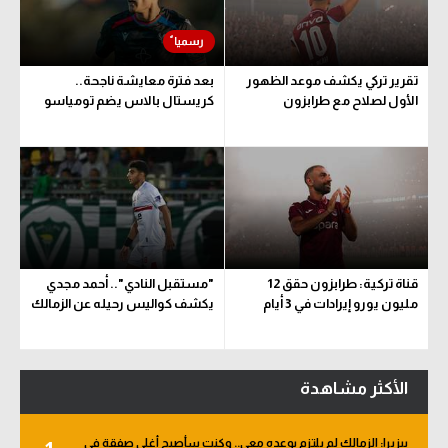
سعودي في الجول
الدوري الإنجليزي
تقرير تركي يكشف موعد الظهور
بعد فترة معايشة ناجحة..
الأول لصلاح مع طرابزون
كريستال بالاس يضم تومياسو
الدوري الإسباني
دوري أبطال أوروبا
القسم الثاني
رياضات أخرى
أمم إفريقيا
قناة تركية: طرابزون حقق 12
"مستقبل النادي".. أحمد مجدي
مليون يورو إيرادات في 3 أيام
يكشف كواليس رحيله عن الزمالك
كرة السلة الأمريكية
كرة سلة
الأكثر مشاهدة
كرة يد
كرة طائرة
بيزيرا: الزمالك لم يلتزم بوعده معي.. وكنت سأصبح أغلى صفقة في