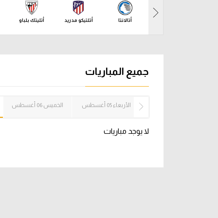
آراء حرة
الدوري ا
أتالانتا
أتلتيكو مدريد
أتليتك بلباو
ركن الألعاب
دوري أبطا
دوري أبطا
جميع المباريات
كل البطولات
الثلاثاء 04 أغسطس
الأربعاء 05 أغسطس
الخميس 06 أغسطس
لا يوجد مباريات