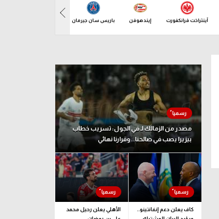
آينتراخت فرانكفورت
إيندهوفن
باريس سان جيرمان
بازل
باف
ين 10 أغسطس
مصدر من الزمالك لـ في الجول: تسريب خطاب
بيزيرا يصب في صالحنا.. وقرارنا نهائي
كاف يعلن دعم إنفانتينو..
الأهلي يعلن رحيل محمد
ويؤيد البيان المشترك
علي بن رمضان