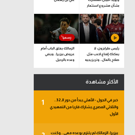
بشأن مشروع استثمار
فيفا
رئيس طرابزون: لا
الزمالك يغلق الباب أمام
يمكنك إقناع لاعب مثل
عروض بيزيرا.. وينفي
صلاح بالمال.. وتريزيجيه
وعده بالرحيل
لعب دورا إيجابيا
الأكثر مشاهدة
خبر في الجول - الأهلي يبدأ من دور الـ 32..
1
والثلاثي المصري يشارك قاريا من التمهيدي
الأول
بيزيرا: الزمالك لم يلتزم بوعده معي.. وكنت