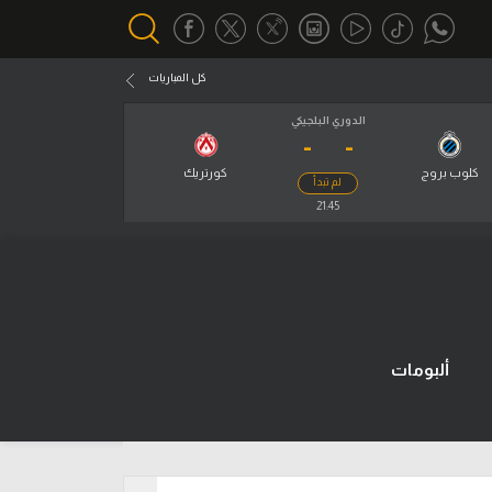
كل المباريات
الدوري البلجيكي
-
-
أقسام خاصة
Gamers
كلوب بروج
كورتريك
لم تبدأ
يكية
21:45
ميركاتو
تحقيق في الجول
تقرير في الجول
تحليل في الجول
ألبومات
حكايات في الجول
كويز في الجول
فيديو في الجول