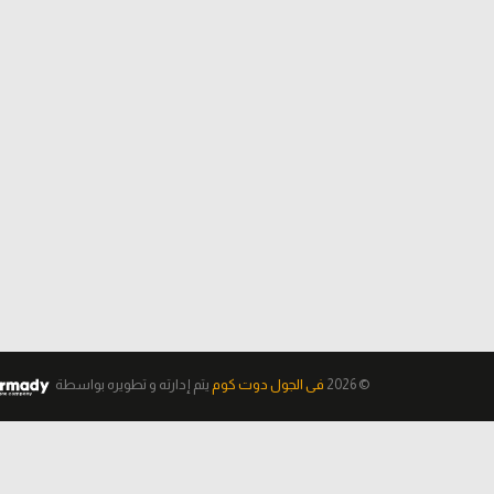
© 2026
فى الجول دوت كوم
يتم إدارته و تطويره
بواسطة