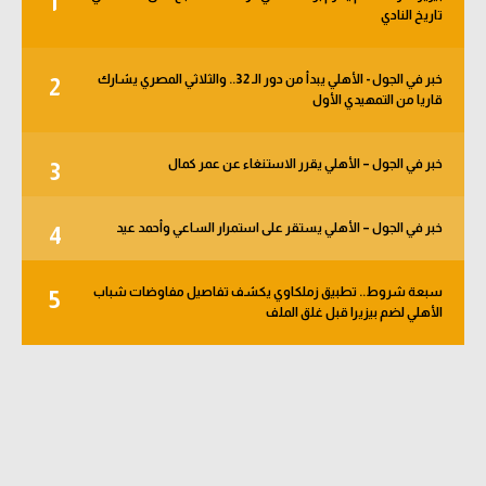
1
تاريخ النادي
الوطن العربي
في المونديال
خبر في الجول - الأهلي يبدأ من دور الـ 32.. والثلاثي المصري يشارك
2
قاريا من التمهيدي الأول
رياضة نسائية
آسيا
خبر في الجول – الأهلي يقرر الاستنغاء عن عمر كمال
3
أمريكا
خبر في الجول – الأهلي يستقر على استمرار الساعي وأحمد عيد
4
ركن الألعاب
سبعة شروط.. تطبيق زملكاوي يكشف تفاصيل مفاوضات شباب
5
أقسام خاصة
الأهلي لضم بيزيرا قبل غلق الملف
Gamers
ميركاتو
تحقيق في الجول
تقرير في الجول