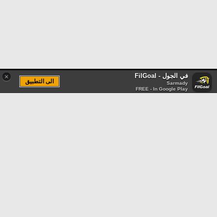
في الجول - FilGoal
×
الى التطبيق
Sarmady
FREE - In Google Play