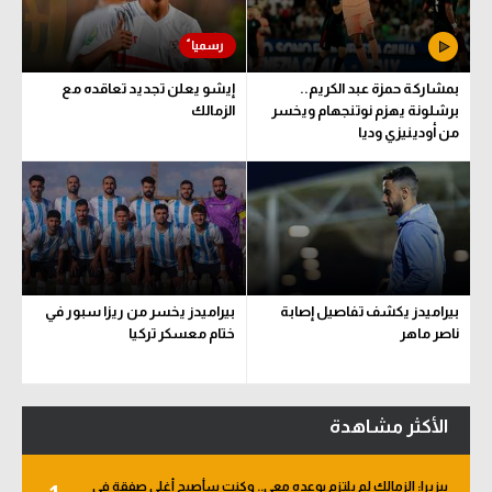
سعودي في الجول
الدوري الإنجليزي
بمشاركة حمزة عبد الكريم..
إيشو يعلن تجديد تعاقده مع
برشلونة يهزم نوتنجهام ويخسر
الزمالك
الدوري الإسباني
من أودينيزي وديا
دوري أبطال أوروبا
القسم الثاني
رياضات أخرى
أمم إفريقيا
بيراميدز يكشف تفاصيل إصابة
بيراميدز يخسر من ريزا سبور في
ناصر ماهر
ختام معسكر تركيا
كرة السلة الأمريكية
كرة سلة
الأكثر مشاهدة
كرة يد
كرة طائرة
بيزيرا: الزمالك لم يلتزم بوعده معي.. وكنت سأصبح أغلى صفقة في