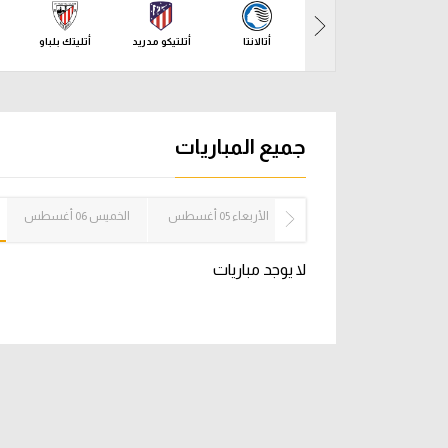
آراء حرة
الدوري ا
أتالانتا
أتلتيكو مدريد
أتليتك بلباو
ركن الألعاب
دوري أبطا
دوري أبطا
جميع المباريات
كل البطولات
الثلاثاء 04 أغسطس
الأربعاء 05 أغسطس
الخميس 06 أغسطس
لا يوجد مباريات