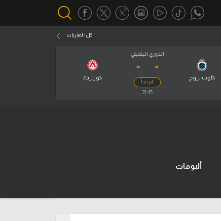
كل المباريات
الدوري البلجيكي
-
-
أقسام خاصة
Gamers
كلوب بروج
كورتريك
لم تبدأ
يكية
21:45
ميركاتو
تحقيق في الجول
تقرير في الجول
تحليل في الجول
ألبومات
حكايات في الجول
كويز في الجول
فيديو في الجول