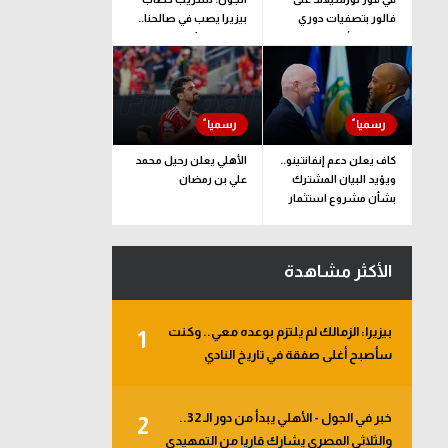
فالور بتصفيات دوري
بيزيرا يصب في صالحنا..
المؤتمر الأوروبي
وقرارنا نهائي
كاف يعلن دعم إنفانتينو..
الأهلي يعلن رحيل محمد
ويؤيد البيان المشترك
علي بن رمضان
بشأن مشروع استثمار
فيفا
الأكثر مشاهدة
بيزيرا: الزمالك لم يلتزم بوعده معي.. وكنت
1
سأصبح أغلى صفقة في تاريخ النادي
خبر في الجول - الأهلي يبدأ من دور الـ 32..
2
والثلاثي المصري يشارك قاريا من التمهيدي