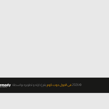
© 2026
فى الجول دوت كوم
يتم إدارته و تطويره
بواسطة