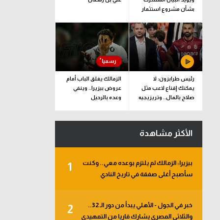
بشأن مشروع استثمار
فيفا
رئيس طرابزون: لا
الزمالك يغلق الباب أمام
يمكنك إقناع لاعب مثل
عروض بيزيرا.. وينفي
صلاح بالمال.. وتريزيجيه
وعده بالرحيل
لعب دورا إيجابيا
الأكثر مشاهدة
بيزيرا: الزمالك لم يلتزم بوعده معي.. وكنت
1
سأصبح أغلى صفقة في تاريخ النادي
خبر في الجول - الأهلي يبدأ من دور الـ 32..
2
والثلاثي المصري يشارك قاريا من التمهيدي