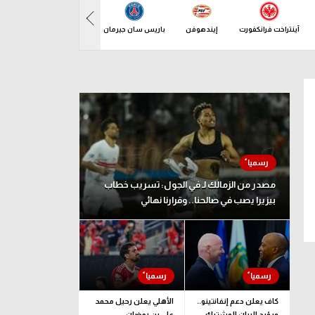
آينتراخت فرانكفورت
إيندهوفن
باريس سان جيرمان
بازل
باف
ين 10 أغسطس
مصدر من الزمالك لـ في الجول: تسريب خطاب
بيزيرا يصب في صالحنا.. وقرارنا نهائي
كاف يعلن دعم إنفانتينو..
الأهلي يعلن رحيل محمد
ويؤيد البيان المشترك
علي بن رمضان