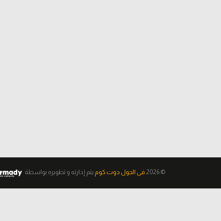
© 2026
فى الجول دوت كوم
يتم إدارته و تطويره
بواسطة