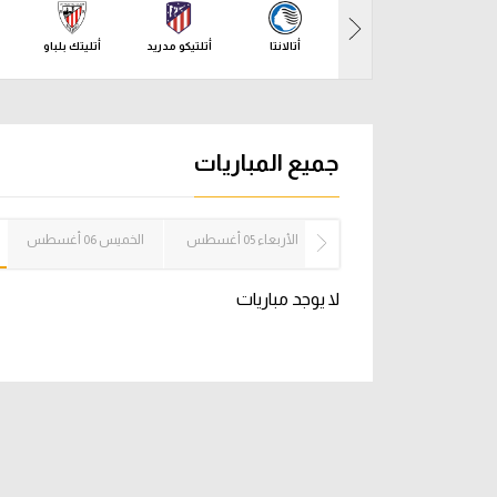
آراء حرة
الدوري ا
أتالانتا
أتلتيكو مدريد
أتليتك بلباو
ركن الألعاب
دوري أبطا
دوري أبطا
جميع المباريات
كل البطولات
الثلاثاء 04 أغسطس
الأربعاء 05 أغسطس
الخميس 06 أغسطس
لا يوجد مباريات