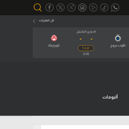
كل المباريات
الدوري البلجيكي
-
-
أقسام خاصة
Gamers
كلوب بروج
كورتريك
لم تبدأ
يكية
21:45
ميركاتو
تحقيق في الجول
تقرير في الجول
تحليل في الجول
ألبومات
حكايات في الجول
كويز في الجول
فيديو في الجول