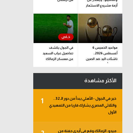
أزمة مشروع الاستثمار
مواعيد الخميس 6
في الجول يكشف
أغسطس 2026..
تفاصيل غياب السعيد
ناشئات اليد ضد الصين
عن معسكر الزمالك
وقرعة أبطال إفريقيا
والكونفدرالية
الأكثر مشاهدة
خبر في الجول - الأهلي يبدأ من دور الـ 32..
1
والثلاثي المصري يشارك قاريا من التمهيدي
الأول
ميدو: الزمالك وقع في أيدي حفنة من