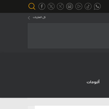
كل المباريات
أقسام خاصة
Gamers
يكية
ميركاتو
تحقيق في الجول
تقرير في الجول
تحليل في الجول
ألبومات
حكايات في الجول
كويز في الجول
فيديو في الجول