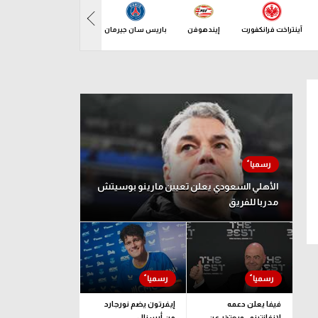
آينتراخت فرانكفورت
إيندهوفن
باريس سان جيرمان
بازل
باف
د 09 أغسطس
الأهلي السعودي يعلن تعيين مارينو بوسيتش
مدربا للفريق
فيفا يعلن دعمه
إيفرتون يضم نورجارد
لإنفانتينو.. ويعتذر عن
من أرسنال