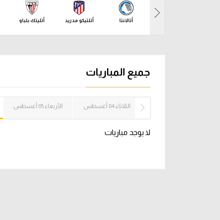
آراء حرة
الدوري ا
أتالانتا
أتلتيكو مدريد
أتليتك بلباو
ركن الألعاب
دوري أبطا
دوري أبطا
جميع المباريات
كل البطولات
الإثنين 03 أغسطس
الثلاثاء 04 أغسطس
الأربعاء 05 أغسطس
لا يوجد مباريات