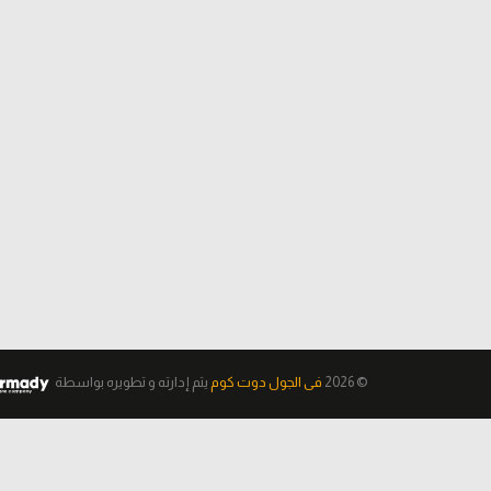
© 2026
فى الجول دوت كوم
يتم إدارته و تطويره
بواسطة