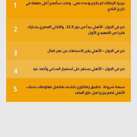
بيزيرا: الزمالك لم يلتزم بوعده معي.. وكنت سأصبح أغلى صفقة في
1
الوطن العربي
تاريخ النادي
في المونديال
خبر في الجول - الأهلي يبدأ من دور الـ 32.. والثلاثي المصري يشارك
2
رياضة نسائية
قاريا من التمهيدي الأول
آسيا
خبر في الجول – الأهلي يقرر الاستنغاء عن عمر كمال
3
أمريكا
ركن الألعاب
خبر في الجول – الأهلي يستقر على استمرار الساعي وأحمد عيد
4
سبعة شروط.. تطبيق زملكاوي يكشف تفاصيل مفاوضات شباب
5
أقسام خاصة
الأهلي لضم بيزيرا قبل غلق الملف
Gamers
ميركاتو
تحقيق في الجول
تقرير في الجول