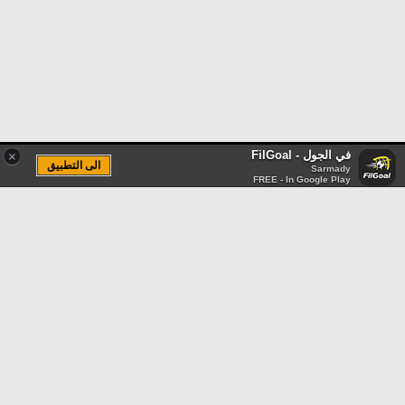
في الجول - FilGoal
×
الى التطبيق
Sarmady
FREE - In Google Play