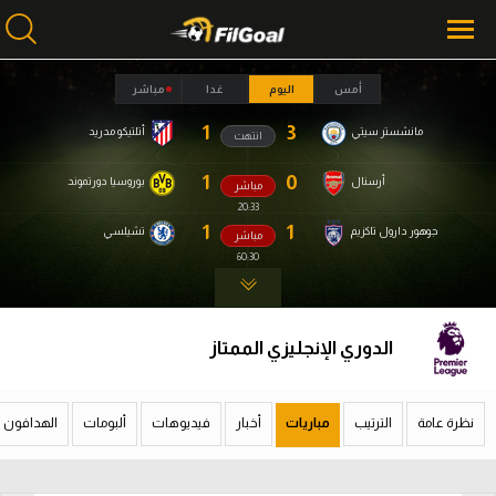
أمس
اليوم
غدا
مباشر
1
3
مانشستر سيتي
أتلتيكو مدريد
انتهت
محتوى إخباري
محتوى إخباري
الرئيسية
الرئيسية
1
0
أرسنال
بوروسيا دورتموند
مباشر
20:34
أخبار
أخبار
1
1
جوهور دارول تاكزيم
تشيلسي
مباشر
60:31
مباريات
مباريات
ميركاتو
ميركاتو
الدوري الإنجليزي الممتاز
فانتازي في الجول
فانتازي في الجول
مسابقة التوقعات
مسابقة التوقعات
نظرة عامة
الترتيب
مباريات
أخبار
فيديوهات
ألبومات
الهدافون
فيديوهات
فيديوهات
عدسات
عدسات