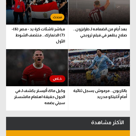
سعودي في الجول
الدوري الإنجليزي
بعد أيام من انضمامه لـ طرابزون..
مباشر ناشئات كرة يد - مصر (6)-
الدوري الإسباني
صلاح يظهر في فيلم ترويجي
(7) الدنمارك.. منتصف الشوط
الأول
دوري أبطال أوروبا
القسم الثاني
رياضات أخرى
أمم إفريقيا
بالكربون.. مرموش يسجل ثنائية
وكيل ماك أليستر يكشف لـ في
كرة السلة الأمريكية
أمام أتليتكو مدريد
الجول حقيقة اهتمام مانشستر
سيتي بضمه
كرة سلة
كرة يد
الأكثر مشاهدة
كرة طائرة