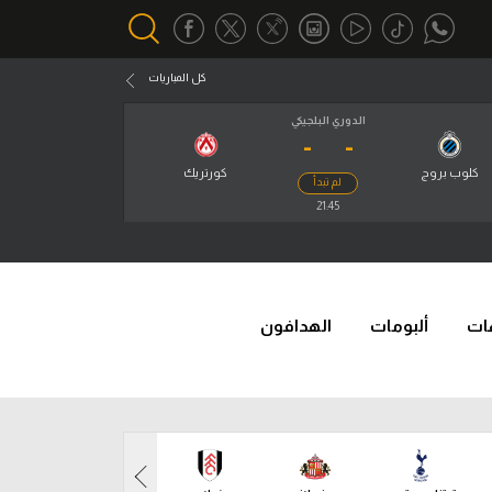
كل المباريات
الدوري البلجيكي
-
-
أقسام خاصة
Gamers
كلوب بروج
كورتريك
لم تبدأ
يكية
21:45
ميركاتو
تحقيق في الجول
تقرير في الجول
ات
ألبومات
الهدافون
تحليل في الجول
حكايات في الجول
كويز في الجول
فيديو في الجول