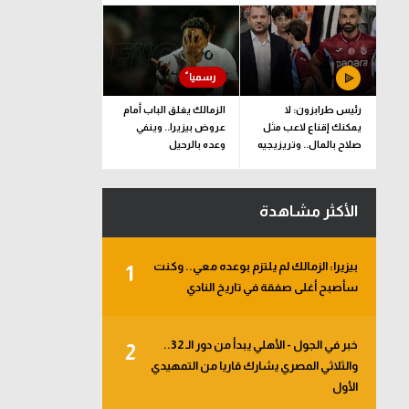
رئيس طرابزون: لا
الزمالك يغلق الباب أمام
يمكنك إقناع لاعب مثل
عروض بيزيرا.. وينفي
صلاح بالمال.. وتريزيجيه
وعده بالرحيل
لعب دورا إيجابيا
الأكثر مشاهدة
بيزيرا: الزمالك لم يلتزم بوعده معي.. وكنت
1
سأصبح أغلى صفقة في تاريخ النادي
خبر في الجول - الأهلي يبدأ من دور الـ 32..
2
والثلاثي المصري يشارك قاريا من التمهيدي
الأول