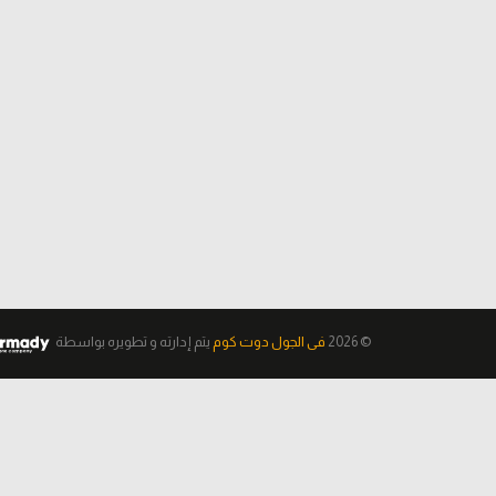
© 2026
فى الجول دوت كوم
يتم إدارته و تطويره
بواسطة