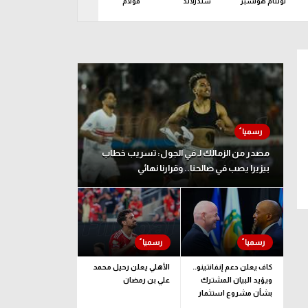
توتنام هوتسبر
سندرلاند
فولام
كريستال بالاس
ليدز ي
ين 10 أغسطس
مصدر من الزمالك لـ في الجول: تسريب خطاب
بيزيرا يصب في صالحنا.. وقرارنا نهائي
كاف يعلن دعم إنفانتينو..
الأهلي يعلن رحيل محمد
ويؤيد البيان المشترك
علي بن رمضان
بشأن مشروع استثمار
فيفا