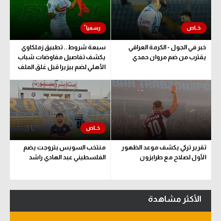
سعودي في الجول
الدوري الإنجليزي
خبر في الجول - الكرمة العراقي
سبعة شروط.. تطبيق زملكاوي
الدوري الإسباني
يقترب من ضم مروان حمدي
يكشف تفاصيل مفاوضات شباب
الأهلي لضم بيزيرا قبل غلق الملف
دوري أبطال أوروبا
القسم الثاني
رياضات أخرى
أمم إفريقيا
تقرير تركي يكشف موعد الظهور
منتخب السويس بتروجت يضم
كرة السلة الأمريكية
الأول لصلاح مع طرابزون
الفلسطيني عبد الهادي راشد
كرة سلة
كرة يد
الأكثر مشاهدة
كرة طائرة