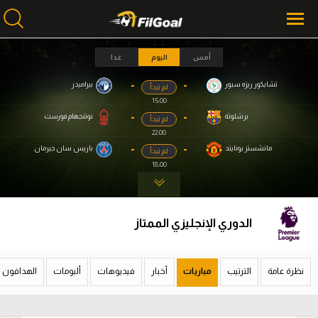
أمس
اليوم
غدا
-
-
تشايكور ريزه سبور
بيراميدز
لم تبدأ
محتوى إخباري
محتوى إخباري
15:00
الرئيسية
الرئيسية
-
-
برشلونة
نوتنجهام فورست
لم تبدأ
22:00
أخبار
أخبار
-
-
مانشستر يونايتد
باريس سان جيرمان
لم تبدأ
18:00
مباريات
مباريات
ميركاتو
ميركاتو
الدوري الإنجليزي الممتاز
فانتازي في الجول
فانتازي في الجول
مسابقة التوقعات
مسابقة التوقعات
نظرة عامة
الترتيب
مباريات
أخبار
فيديوهات
ألبومات
الهدافون
فيديوهات
فيديوهات
عدسات
عدسات