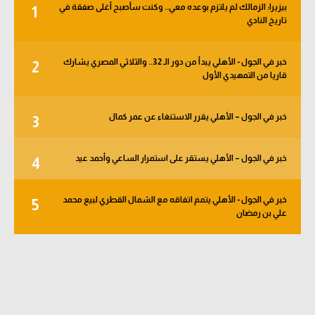
بيزيرا: الزمالك لم يلتزم بوعده معي.. وكنت سأصبح أغلى صفقة في
1
الوطن العربي
تاريخ النادي
في المونديال
خبر في الجول - الأهلي يبدأ من دور الـ 32.. والثلاثي المصري يشارك
2
رياضة نسائية
قاريا من التمهيدي الأول
آسيا
خبر في الجول – الأهلي يقرر الاستنغاء عن عمر كمال
3
أمريكا
ركن الألعاب
خبر في الجول – الأهلي يستقر على استمرار الساعي وأحمد عيد
4
خبر في الجول - الأهلي يتمم اتفاقه مع الشمال القطري لبيع محمد
5
أقسام خاصة
علي بن رمضان
Gamers
ميركاتو
تحقيق في الجول
تقرير في الجول