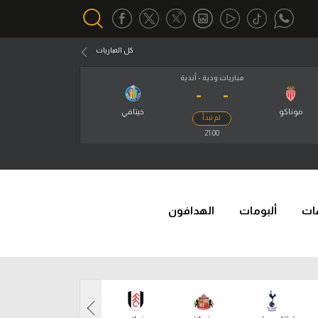
كل المباريات
مباريات ودية - أندية
-
-
أقسام خاصة
Gamers
موناكو
خيتافي
لم تبدأ
يكية
21:00
ميركاتو
تحقيق في الجول
تقرير في الجول
ات
ألبومات
الهدافون
تحليل في الجول
حكايات في الجول
كويز في الجول
فيديو في الجول