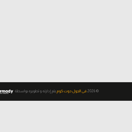
© 2026
فى الجول دوت كوم
يتم إدارته و تطويره
بواسطة