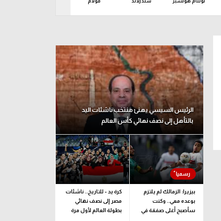
توتنام هوتسبر
سندرلاند
فولام
كريستال بالاس
ليدز ي
د 09 أغسطس
الرئيس السيسي يهنئ منتخب ناشئات اليد
بالتأهل إلى نصف نهائي كأس العالم
بيزيرا: الزمالك لم يلتزم
كرة يد - للتاريخ.. ناشئات
بوعده معي.. وكنت
مصر إلى نصف نهائي
سأصبح أغلى صفقة في
بطولة العالم لأول مرة
تاريخ النادي