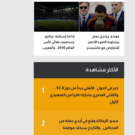
موندو: رودري يمنح
إذاعة إسبانية: برنابيو
برشلونة الضوء الأخضر
يستضيف نهائي كأس
للتفاوض مع مانشستر
العالم 2030.. والمغرب
سيتي
تنظم مونديال الأندية
2029
الأكثر مشاهدة
خبر في الجول - الأهلي يبدأ من دور الـ 32..
1
والثلاثي المصري يشارك قاريا من التمهيدي
الأول
ميدو: الزمالك وقع في أيدي حفنة من
2
المحتالين.. والتاريخ سيخلد موقفنا