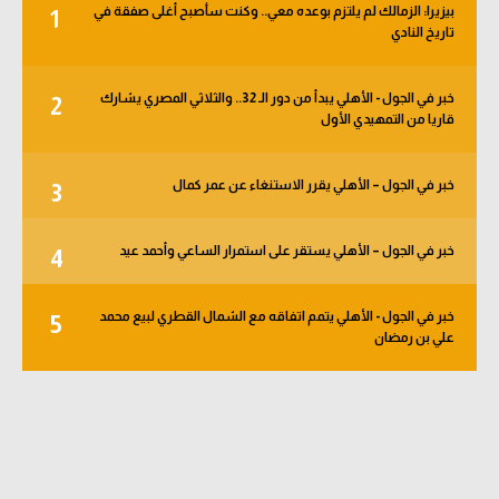
بيزيرا: الزمالك لم يلتزم بوعده معي.. وكنت سأصبح أغلى صفقة في
1
الوطن العربي
تاريخ النادي
في المونديال
خبر في الجول - الأهلي يبدأ من دور الـ 32.. والثلاثي المصري يشارك
2
رياضة نسائية
قاريا من التمهيدي الأول
آسيا
خبر في الجول – الأهلي يقرر الاستنغاء عن عمر كمال
3
أمريكا
ركن الألعاب
خبر في الجول – الأهلي يستقر على استمرار الساعي وأحمد عيد
4
خبر في الجول - الأهلي يتمم اتفاقه مع الشمال القطري لبيع محمد
5
أقسام خاصة
علي بن رمضان
Gamers
ميركاتو
تحقيق في الجول
تقرير في الجول