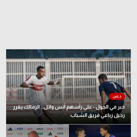
الدوري السعودي للمحترفين
دوري أبطال أوروبا
دوري أبطال إفريقيا
كل البطولات
أقسام
الكرة المصرية
الدوري المصري
خبر في الجول - على رأسهم أنس وائل.. الزمالك يقرر
الكرة الأوروبية
رحيل رباعي فريق الشباب
الكرة الإفريقية
منتخب مصر