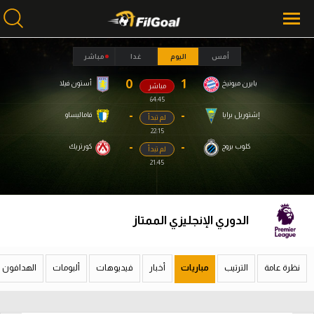
أمس
اليوم
غدا
مباشر
0
1
بايرن ميونيخ
أستون فيلا
مباشر
محتوى إخباري
محتوى إخباري
64:45
الرئيسية
الرئيسية
-
-
إشتوريل برايا
فاماليساو
لم تبدأ
22:15
أخبار
أخبار
-
-
كلوب بروج
كورتريك
لم تبدأ
21:45
مباريات
مباريات
ميركاتو
ميركاتو
الدوري الإنجليزي الممتاز
فانتازي في الجول
فانتازي في الجول
مسابقة التوقعات
مسابقة التوقعات
نظرة عامة
الترتيب
مباريات
أخبار
فيديوهات
ألبومات
الهدافون
فيديوهات
فيديوهات
عدسات
عدسات