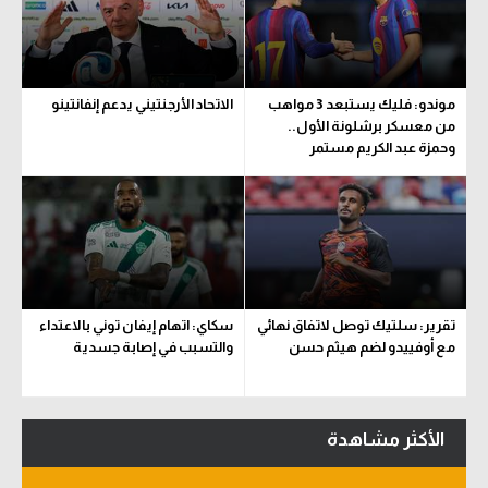
سعودي في الجول
الدوري الإنجليزي
موندو: فليك يستبعد 3 مواهب
الاتحاد الأرجنتيني يدعم إنفانتينو
الدوري الإسباني
من معسكر برشلونة الأول..
وحمزة عبد الكريم مستمر
دوري أبطال أوروبا
القسم الثاني
رياضات أخرى
أمم إفريقيا
تقرير: سلتيك توصل لاتفاق نهائي
سكاي: اتهام إيفان توني بالاعتداء
كرة السلة الأمريكية
مع أوفييدو لضم هيثم حسن
والتسبب في إصابة جسدية
كرة سلة
كرة يد
الأكثر مشاهدة
كرة طائرة