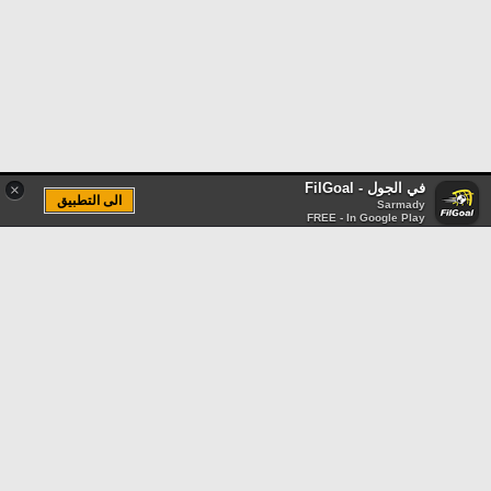
في الجول - FilGoal
×
الى التطبيق
Sarmady
FREE - In Google Play