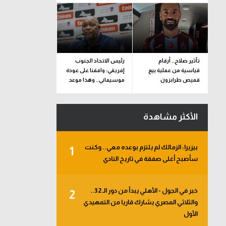
تأثير صلاح.. أرقام
رئيس الاتحاد الجنوب
قياسية من عملية بيع
إفريقي: وافقنا على عودة
قميص طرابزون
موسيماني.. وهذا موعد
الإعلان الرسمي
الأكثر مشاهدة
بيزيرا: الزمالك لم يلتزم بوعده معي.. وكنت
1
سأصبح أغلى صفقة في تاريخ النادي
خبر في الجول - الأهلي يبدأ من دور الـ 32..
2
والثلاثي المصري يشارك قاريا من التمهيدي
الأول