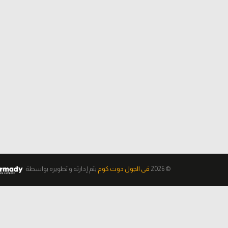
© 2026
فى الجول دوت كوم
يتم إدارته و تطويره
بواسطة