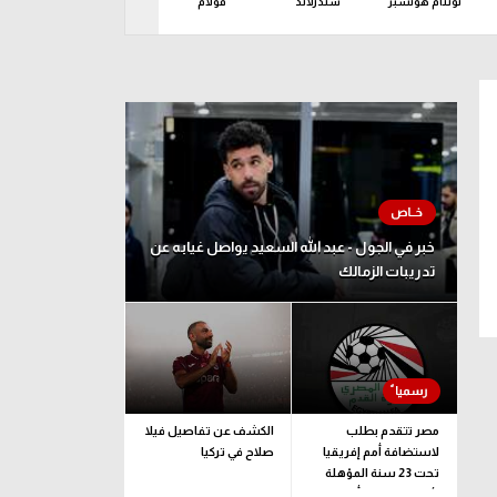
توتنام هوتسبر
سندرلاند
فولام
كريستال بالاس
ليدز ي
اثاء 11 أغسطس
خبر في الجول - عبد الله السعيد يواصل غيابه عن
تدريبات الزمالك
مصر تتقدم بطلب
الكشف عن تفاصيل فيلا
لاستضافة أمم إفريقيا
صلاح في تركيا
تحت 23 سنة المؤهلة
لأولمبياد لوس أنجلوس