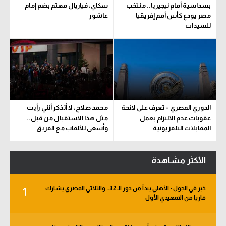
بسداسية أمام نيجيريا.. منتخب
سكاي: فياريال مهتم بضم إمام
سعودي في الجول
مصر يودع كأس أمم إفريقيا
عاشور
للسيدات
الدوري الإنجليزي
الدوري الإسباني
دوري أبطال أوروبا
القسم الثاني
الدوري المصري – تعرف على لائحة
محمد صلاح: لا أتذكر أنني رأيت
رياضات أخرى
عقوبات عدم الالتزام بعمل
مثل هذا الاستقبال من قبل..
المقابلات التلفزيونية
وأسعى للألقاب مع الفريق
أمم إفريقيا
كرة السلة الأمريكية
الأكثر مشاهدة
كرة سلة
خبر في الجول - الأهلي يبدأ من دور الـ 32.. والثلاثي المصري يشارك
1
كرة يد
قاريا من التمهيدي الأول
كرة طائرة