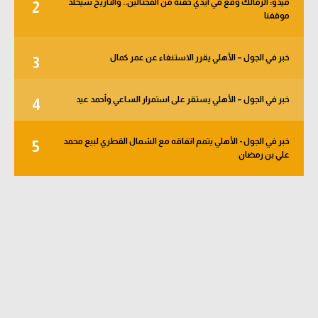
ميدو: الزمالك وقع في أيدي حفنة من المحتالين.. والتاريخ سيخلد
2
الوطن العربي
موقفنا
في المونديال
خبر في الجول – الأهلي يقرر الاستنغاء عن عمر كمال
3
رياضة نسائية
آسيا
خبر في الجول – الأهلي يستقر على استمرار الساعي وأحمد عيد
4
أمريكا
خبر في الجول - الأهلي يتمم اتفاقه مع الشمال القطري لبيع محمد
5
علي بن رمضان
ركن الألعاب
أقسام خاصة
Gamers
ميركاتو
تحقيق في الجول
تقرير في الجول