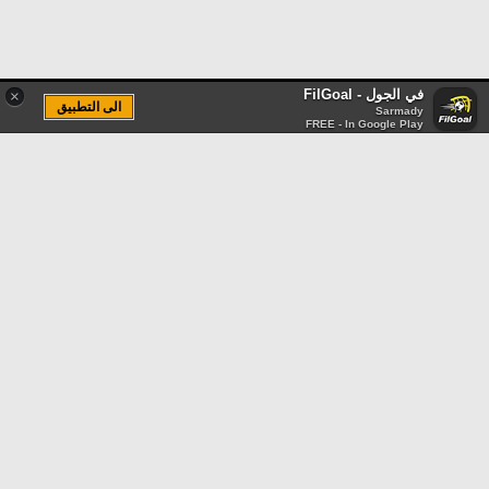
في الجول - FilGoal
×
الى التطبيق
Sarmady
FREE - In Google Play