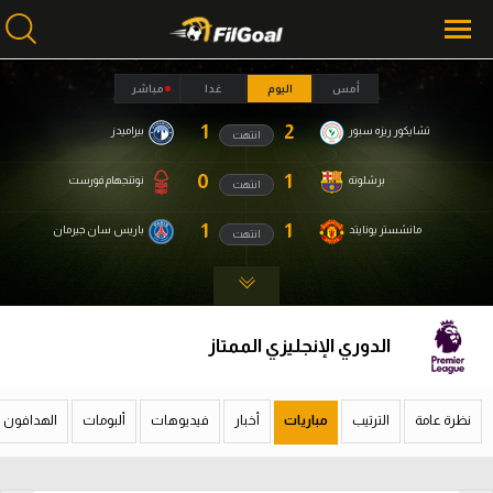
أمس
اليوم
غدا
مباشر
1
2
تشايكور ريزه سبور
بيراميدز
انتهت
محتوى إخباري
محتوى إخباري
الرئيسية
الرئيسية
0
1
برشلونة
نوتنجهام فورست
انتهت
أخبار
أخبار
1
1
مانشستر يونايتد
باريس سان جيرمان
انتهت
مباريات
مباريات
ميركاتو
ميركاتو
الدوري الإنجليزي الممتاز
فانتازي في الجول
فانتازي في الجول
مسابقة التوقعات
مسابقة التوقعات
نظرة عامة
الترتيب
مباريات
أخبار
فيديوهات
ألبومات
الهدافون
فيديوهات
فيديوهات
عدسات
عدسات