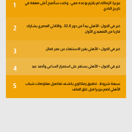
بيزيرا: الزمالك لم يلتزم بوعده معي.. وكنت سأصبح أغلى صفقة في
1
الوطن العربي
تاريخ النادي
في المونديال
خبر في الجول - الأهلي يبدأ من دور الـ 32.. والثلاثي المصري يشارك
2
رياضة نسائية
قاريا من التمهيدي الأول
آسيا
خبر في الجول – الأهلي يقرر الاستنغاء عن عمر كمال
3
أمريكا
ركن الألعاب
خبر في الجول – الأهلي يستقر على استمرار الساعي وأحمد عيد
4
سبعة شروط.. تطبيق زملكاوي يكشف تفاصيل مفاوضات شباب
5
أقسام خاصة
الأهلي لضم بيزيرا قبل غلق الملف
Gamers
ميركاتو
تحقيق في الجول
تقرير في الجول