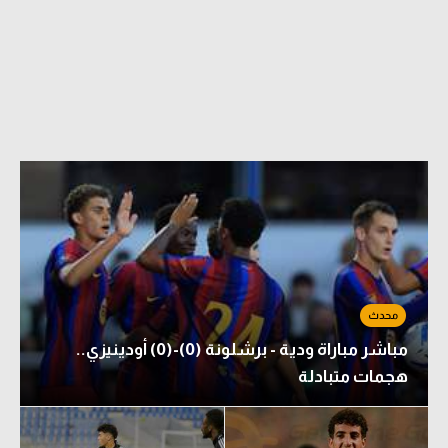
الدوري السعودي للمحترفين
دوري أبطال أوروبا
دوري أبطال إفريقيا
كل البطولات
أقسام
الكرة المصرية
الدوري المصري
مباشر مباراة ودية - برشلونة (0)-(0) أودينيزي..
الكرة الأوروبية
هجمات متبادلة
الكرة الإفريقية
منتخب مصر