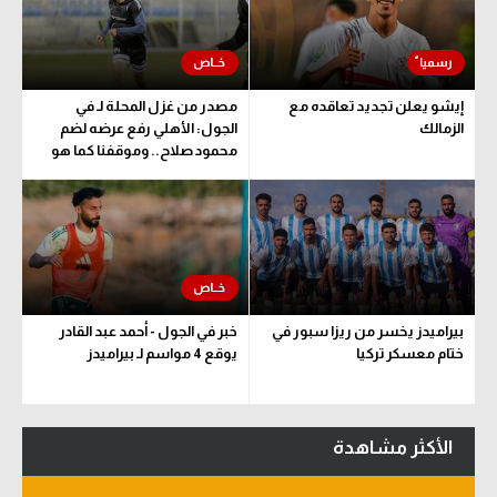
سعودي في الجول
الدوري الإنجليزي
إيشو يعلن تجديد تعاقده مع
مصدر من غزل المحلة لـ في
الدوري الإسباني
الزمالك
الجول: الأهلي رفع عرضه لضم
محمود صلاح.. وموقفنا كما هو
دوري أبطال أوروبا
القسم الثاني
رياضات أخرى
أمم إفريقيا
بيراميدز يخسر من ريزا سبور في
خبر في الجول - أحمد عبد القادر
كرة السلة الأمريكية
ختام معسكر تركيا
يوقع 4 مواسم لـ بيراميدز
كرة سلة
كرة يد
الأكثر مشاهدة
كرة طائرة