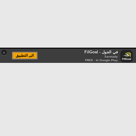
في الجول - FilGoal
×
الى التطبيق
Sarmady
FREE - In Google Play