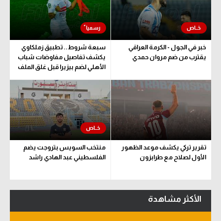
سعودي في الجول
الدوري الإنجليزي
خبر في الجول - الكرمة العراقي
سبعة شروط.. تطبيق زملكاوي
الدوري الإسباني
يقترب من ضم مروان حمدي
يكشف تفاصيل مفاوضات شباب
الأهلي لضم بيزيرا قبل غلق الملف
دوري أبطال أوروبا
القسم الثاني
رياضات أخرى
أمم إفريقيا
تقرير تركي يكشف موعد الظهور
منتخب السويس بتروجت يضم
كرة السلة الأمريكية
الأول لصلاح مع طرابزون
الفلسطيني عبد الهادي راشد
كرة سلة
كرة يد
الأكثر مشاهدة
كرة طائرة