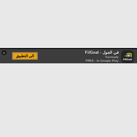
في الجول - FilGoal
×
الى التطبيق
Sarmady
FREE - In Google Play