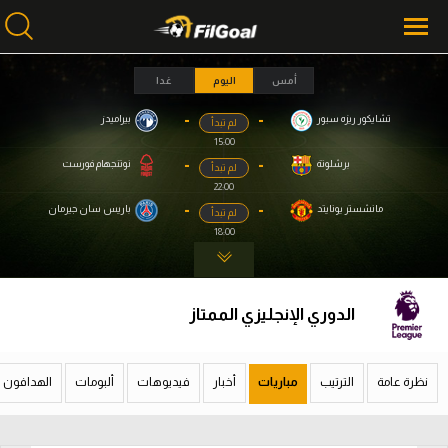
أمس
اليوم
غدا
-
-
تشايكور ريزه سبور
بيراميدز
لم تبدأ
محتوى إخباري
محتوى إخباري
15:00
الرئيسية
الرئيسية
-
-
برشلونة
نوتنجهام فورست
لم تبدأ
22:00
أخبار
أخبار
-
-
مانشستر يونايتد
باريس سان جيرمان
لم تبدأ
18:00
مباريات
مباريات
ميركاتو
ميركاتو
الدوري الإنجليزي الممتاز
فانتازي في الجول
فانتازي في الجول
مسابقة التوقعات
مسابقة التوقعات
نظرة عامة
الترتيب
مباريات
أخبار
فيديوهات
ألبومات
الهدافون
فيديوهات
فيديوهات
عدسات
عدسات