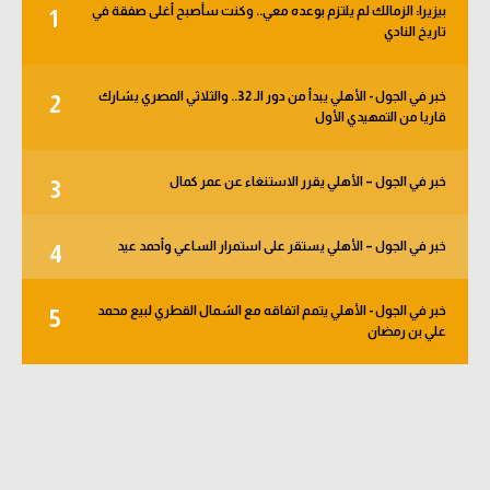
بيزيرا: الزمالك لم يلتزم بوعده معي.. وكنت سأصبح أغلى صفقة في
1
الوطن العربي
تاريخ النادي
في المونديال
خبر في الجول - الأهلي يبدأ من دور الـ 32.. والثلاثي المصري يشارك
2
رياضة نسائية
قاريا من التمهيدي الأول
آسيا
خبر في الجول – الأهلي يقرر الاستنغاء عن عمر كمال
3
أمريكا
ركن الألعاب
خبر في الجول – الأهلي يستقر على استمرار الساعي وأحمد عيد
4
خبر في الجول - الأهلي يتمم اتفاقه مع الشمال القطري لبيع محمد
5
أقسام خاصة
علي بن رمضان
Gamers
ميركاتو
تحقيق في الجول
تقرير في الجول