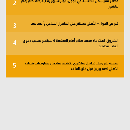
مصدر مقرب من اللاعب لـ في الجول: كونيا سبور رفع عرضه لضم إمام
2
الوطن العربي
عاشور
في المونديال
خبر في الجول – الأهلي يستقر على استمرار الساعي وأحمد عيد
3
رياضة نسائية
آسيا
الشروق: استدعاء محمد صلاح أمام المحكمة 6 سبتمبر بسبب دعوى
4
أتعاب محاماة
أمريكا
سبعة شروط.. تطبيق زملكاوي يكشف تفاصيل مفاوضات شباب
ركن الألعاب
5
الأهلي لضم بيزيرا قبل غلق الملف
أقسام خاصة
Gamers
ميركاتو
تحقيق في الجول
تقرير في الجول