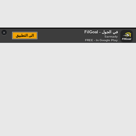
في الجول - FilGoal
×
الى التطبيق
Sarmady
FREE - In Google Play