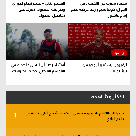
مصدر مقرب من اللاعب لـ في
القسم الثاني – تغيير نظام الدوري
سعودي في الجول
الجول: كونيا سبور رفع عرضه لضم
وطريقة الصعود.. تعرف على
إمام عاشور
تفاصيل البطولة
الدوري الإنجليزي
الدوري الإسباني
دوري أبطال أوروبا
القسم الثاني
ليفربول يستعير أراوخو من
أفشة: يجب أن ننسى ما حدث في
رياضات أخرى
برشلونة
الموسم الماضي بحصد البطولات
أمم إفريقيا
كرة السلة الأمريكية
الأكثر مشاهدة
كرة سلة
بيزيرا: الزمالك لم يلتزم بوعده معي.. وكنت سأصبح أغلى صفقة في
1
كرة يد
تاريخ النادي
كرة طائرة