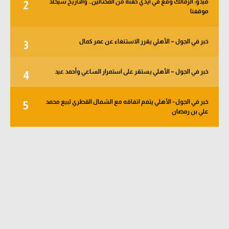
ميدو: الزمالك وقع في أيدي حفنة من المحتالين.. والتاريخ سيخلد
2
الوطن العربي
موقفنا
في المونديال
خبر في الجول – الأهلي يقرر الاستنغاء عن عمر كمال
3
رياضة نسائية
آسيا
خبر في الجول – الأهلي يستقر على استمرار الساعي وأحمد عيد
4
أمريكا
خبر في الجول - الأهلي يتمم اتفاقه مع الشمال القطري لبيع محمد
5
علي بن رمضان
ركن الألعاب
أقسام خاصة
Gamers
ميركاتو
تحقيق في الجول
تقرير في الجول