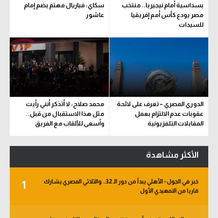
بسداسية أمام نيجيريا.. منتخب
سكاي: فياريال مهتم بضم إمام
سعودي في الجول
مصر يودع كأس أمم إفريقيا
عاشور
للسيدات
الدوري الإنجليزي
الدوري الإسباني
دوري أبطال أوروبا
القسم الثاني
الدوري المصري – تعرف على لائحة
محمد صلاح: لا أتذكر أنني رأيت
رياضات أخرى
عقوبات عدم الالتزام بعمل
مثل هذا الاستقبال من قبل..
المقابلات التلفزيونية
وأسعى للألقاب مع الفريق
أمم إفريقيا
كرة السلة الأمريكية
الأكثر مشاهدة
كرة سلة
خبر في الجول - الأهلي يبدأ من دور الـ 32.. والثلاثي المصري يشارك
1
كرة يد
قاريا من التمهيدي الأول
كرة طائرة