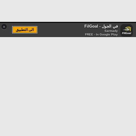
في الجول - FilGoal
×
الى التطبيق
Sarmady
FREE - In Google Play