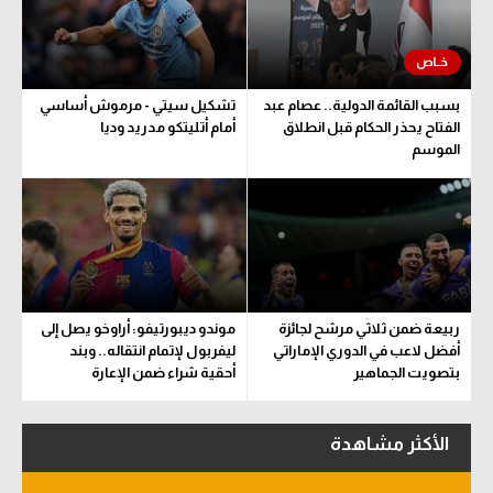
سعودي في الجول
الدوري الإنجليزي
بسبب القائمة الدولية.. عصام عبد
تشكيل سيتي - مرموش أساسي
الدوري الإسباني
الفتاح يحذر الحكام قبل انطلاق
أمام أتليتكو مدريد وديا
الموسم
دوري أبطال أوروبا
القسم الثاني
رياضات أخرى
أمم إفريقيا
ربيعة ضمن ثلاثي مرشح لجائزة
موندو ديبورتيفو: أراوخو يصل إلى
كرة السلة الأمريكية
أفضل لاعب في الدوري الإماراتي
ليفربول لإتمام انتقاله.. وبند
بتصويت الجماهير
أحقية شراء ضمن الإعارة
كرة سلة
كرة يد
الأكثر مشاهدة
كرة طائرة