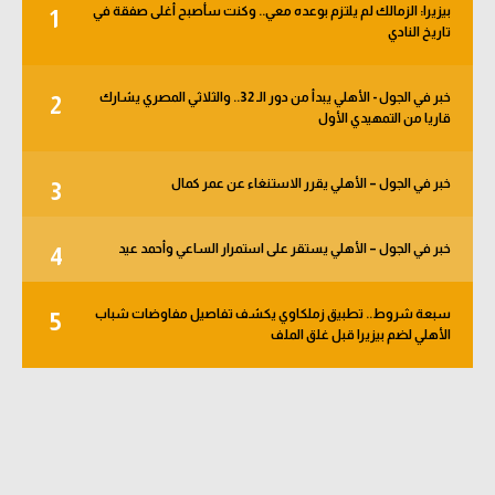
بيزيرا: الزمالك لم يلتزم بوعده معي.. وكنت سأصبح أغلى صفقة في
1
الوطن العربي
تاريخ النادي
في المونديال
خبر في الجول - الأهلي يبدأ من دور الـ 32.. والثلاثي المصري يشارك
2
رياضة نسائية
قاريا من التمهيدي الأول
آسيا
خبر في الجول – الأهلي يقرر الاستنغاء عن عمر كمال
3
أمريكا
ركن الألعاب
خبر في الجول – الأهلي يستقر على استمرار الساعي وأحمد عيد
4
سبعة شروط.. تطبيق زملكاوي يكشف تفاصيل مفاوضات شباب
5
أقسام خاصة
الأهلي لضم بيزيرا قبل غلق الملف
Gamers
ميركاتو
تحقيق في الجول
تقرير في الجول