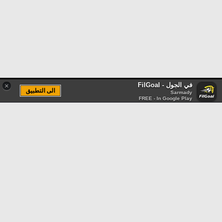
في الجول - FilGoal
×
الى التطبيق
Sarmady
FREE - In Google Play