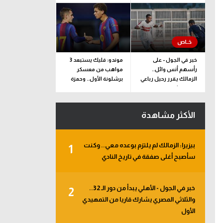
خبر في الجول - على
موندو: فليك يستبعد 3
رأسهم أنس وائل..
مواهب من معسكر
الزمالك يقرر رحيل رباعي
برشلونة الأول.. وحمزة
فريق الشباب
عبد الكريم مستمر
الأكثر مشاهدة
بيزيرا: الزمالك لم يلتزم بوعده معي.. وكنت
1
سأصبح أغلى صفقة في تاريخ النادي
خبر في الجول - الأهلي يبدأ من دور الـ 32..
2
والثلاثي المصري يشارك قاريا من التمهيدي
الأول