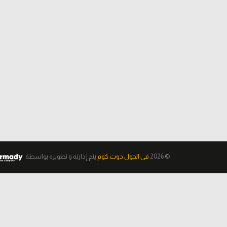
© 2026
فى الجول دوت كوم
يتم إدارته و تطويره
بواسطة