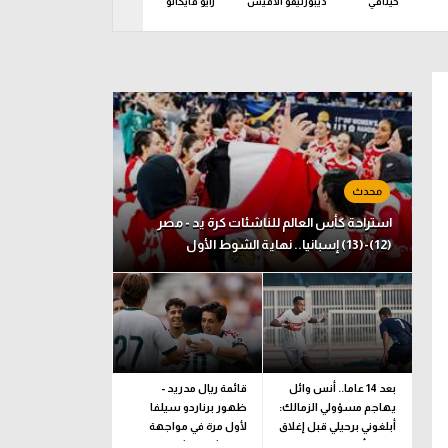
خيتافي
ديبورتيفو ألافيس
رايو فايكانو
ريال أوفييدو
ريال 
ربعاء 04 نوفمبر
استراحة كأس العالم للناشئات كرة يد - مصر
(12)-(13) إسبانيا.. نهاية الشوط الأول
بعد 14 عاما.. أنس وائل
قائمة ريال مدريد -
يهاجم مسؤولي الزمالك:
ظهور برناردو سيلفا
أبلغوني برحيلي قبل إغلاق
لأول مرة في مواجهة
القيد بأيام
فرينتشفاروشي