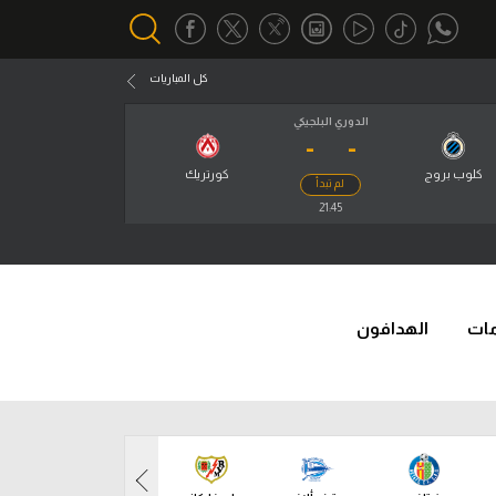
كل المباريات
الدوري البلجيكي
-
-
أقسام خاصة
Gamers
كلوب بروج
كورتريك
لم تبدأ
يكية
21:45
ميركاتو
تحقيق في الجول
تقرير في الجول
مات
الهدافون
تحليل في الجول
حكايات في الجول
كويز في الجول
فيديو في الجول