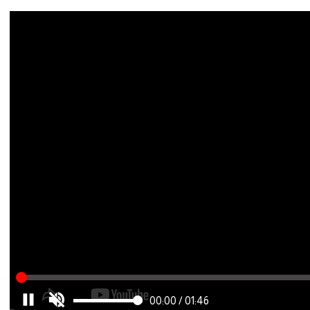
00:00
/
01:46