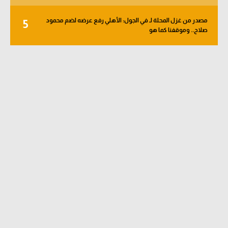
تحليل في الجول
مصدر من غزل المحلة لـ في الجول: الأهلي رفع عرضه لضم محمود
5
صلاح.. وموقفنا كما هو
حكايات في الجول
كويز في الجول
فيديو في الجول