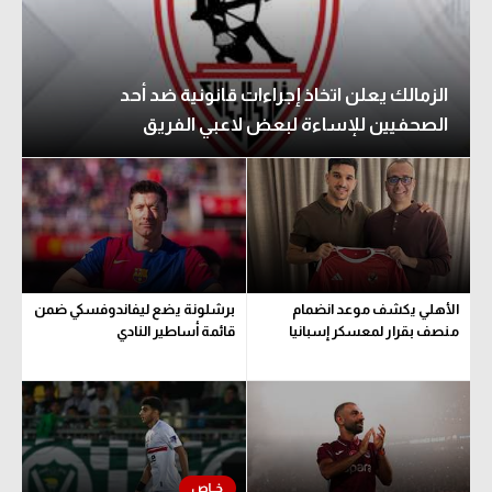
سعودي في الجول
الدوري الإنجليزي
الزمالك يعلن اتخاذ إجراءات قانونية ضد أحد
الدوري الإسباني
الصحفيين للإساءة لبعض لاعبي الفريق
دوري أبطال أوروبا
القسم الثاني
رياضات أخرى
أمم إفريقيا
الأهلي يكشف موعد انضمام
برشلونة يضع ليفاندوفسكي ضمن
منصف بقرار لمعسكر إسبانيا
قائمة أساطير النادي
كرة السلة الأمريكية
كرة سلة
كرة يد
كرة طائرة