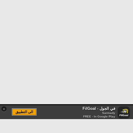
في الجول - FilGoal
×
الى التطبيق
Sarmady
FREE - In Google Play