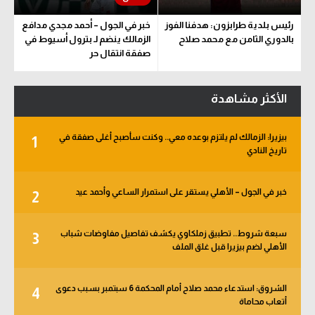
الوطن العربي
رئيس بلدية طرابزون: هدفنا الفوز
خبر في الجول – أحمد مجدي مدافع
بالدوري الثامن مع محمد صلاح
الزمالك ينضم لـ بترول أسيوط في
في المونديال
صفقة انتقال حر
رياضة نسائية
الأكثر مشاهدة
آسيا
أمريكا
بيزيرا: الزمالك لم يلتزم بوعده معي.. وكنت سأصبح أغلى صفقة في
1
تاريخ النادي
ركن الألعاب
خبر في الجول – الأهلي يستقر على استمرار الساعي وأحمد عيد
2
أقسام خاصة
Gamers
سبعة شروط.. تطبيق زملكاوي يكشف تفاصيل مفاوضات شباب
3
الأهلي لضم بيزيرا قبل غلق الملف
ميركاتو
تحقيق في الجول
الشروق: استدعاء محمد صلاح أمام المحكمة 6 سبتمبر بسبب دعوى
4
أتعاب محاماة
تقرير في الجول