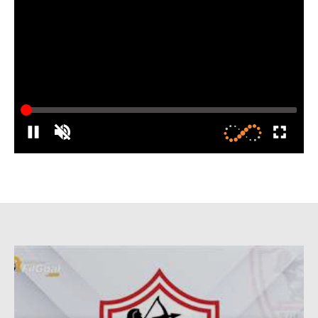
الدوري السعودي للمحترفين
دوري أبطال أوروبا
دوري أبطال إفريقيا
كل البطولات
أقسام
الكرة المصرية
الدوري المصري
الكرة الأوروبية
الكرة الإفريقية
منتخب مصر