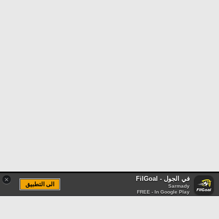
في الجول - FilGoal
×
الى التطبيق
Sarmady
FREE - In Google Play