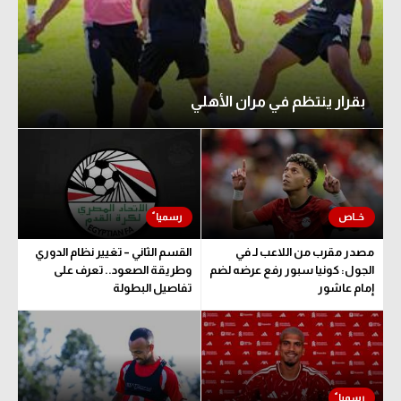
سعودي في الجول
الدوري الإنجليزي
الدوري الإسباني
بقرار ينتظم في مران الأهلي
دوري أبطال أوروبا
القسم الثاني
رياضات أخرى
أمم إفريقيا
مصدر مقرب من اللاعب لـ في
القسم الثاني – تغيير نظام الدوري
الجول: كونيا سبور رفع عرضه لضم
وطريقة الصعود.. تعرف على
كرة السلة الأمريكية
إمام عاشور
تفاصيل البطولة
كرة سلة
كرة يد
كرة طائرة