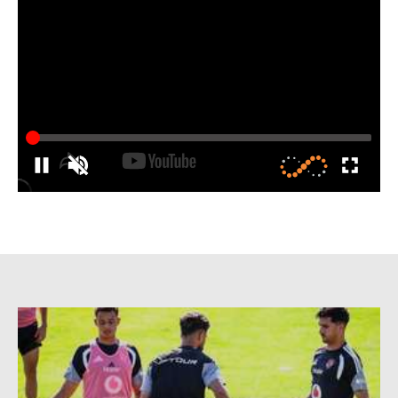
الدوري السعودي للمحترفين
دوري أبطال أوروبا
دوري أبطال إفريقيا
كل البطولات
أقسام
الكرة المصرية
الدوري المصري
الكرة الأوروبية
الكرة الإفريقية
منتخب مصر