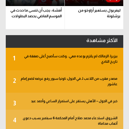
الوطن العربي
ليفربول يستعير أراوخو من
أفشة: يجب أن ننسى ما حدث في
برشلونة
الموسم الماضي بحصد البطولات
في المونديال
رياضة نسائية
الأكثر مشاهدة
آسيا
أمريكا
بيزيرا: الزمالك لم يلتزم بوعده معي.. وكنت سأصبح أغلى صفقة في
1
تاريخ النادي
ركن الألعاب
مصدر مقرب من اللاعب لـ في الجول: كونيا سبور رفع عرضه لضم إمام
2
أقسام خاصة
عاشور
Gamers
خبر في الجول – الأهلي يستقر على استمرار الساعي وأحمد عيد
3
ميركاتو
تحقيق في الجول
الشروق: استدعاء محمد صلاح أمام المحكمة 6 سبتمبر بسبب دعوى
4
أتعاب محاماة
تقرير في الجول