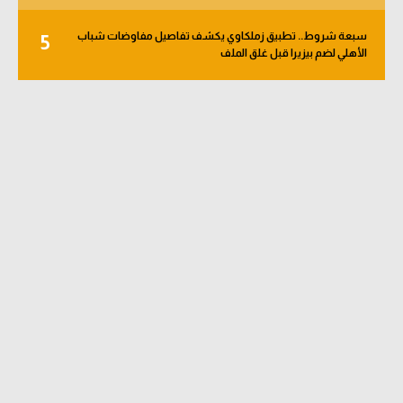
تحليل في الجول
سبعة شروط.. تطبيق زملكاوي يكشف تفاصيل مفاوضات شباب
5
الأهلي لضم بيزيرا قبل غلق الملف
حكايات في الجول
كويز في الجول
فيديو في الجول