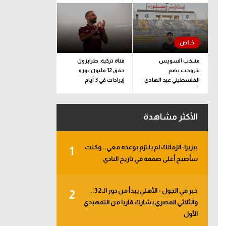
الملف
منتخب السويس
قناة تركية: طرابزون
بتروجت يضم
حقق 12 مليون يورو
الفلسطيني عبد الهادي
إيرادات في 3 أيام
راشد
الأكثر مشاهدة
بيزيرا: الزمالك لم يلتزم بوعده معي.. وكنت
1
سأصبح أغلى صفقة في تاريخ النادي
خبر في الجول - الأهلي يبدأ من دور الـ 32..
2
والثلاثي المصري يشارك قاريا من التمهيدي
الأول