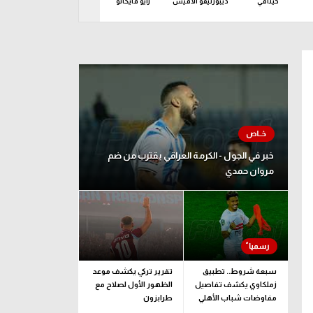
خيتافي
ديبورتيفو ألافيس
رايو فايكانو
ريال أوفييدو
ريال 
ربعاء 04 نوفمبر
خبر في الجول - الكرمة العراقي يقترب من ضم
مروان حمدي
سبعة شروط.. تطبيق
تقرير تركي يكشف موعد
زملكاوي يكشف تفاصيل
الظهور الأول لصلاح مع
مفاوضات شباب الأهلي
طرابزون
لضم بيزيرا قبل غلق