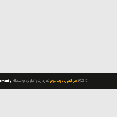
© 2026
فى الجول دوت كوم
يتم إدارته و تطويره
بواسطة