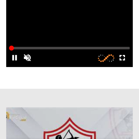
الدوري السعودي للمحترفين
دوري أبطال أوروبا
دوري أبطال إفريقيا
كل البطولات
أقسام
الكرة المصرية
الدوري المصري
الكرة الأوروبية
الكرة الإفريقية
منتخب مصر