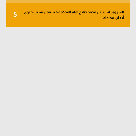
تحليل في الجول
الشروق: استدعاء محمد صلاح أمام المحكمة 6 سبتمبر بسبب دعوى
5
أتعاب محاماة
حكايات في الجول
كويز في الجول
فيديو في الجول