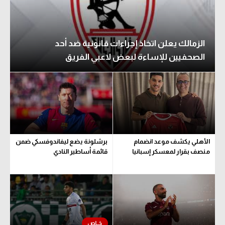
سعودي في الجول
الدوري الإنجليزي
الزمالك يعلن اتخاذ إجراءات قانونية ضد أحد
الدوري الإسباني
الصحفيين للإساءة لبعض لاعبي الفريق
دوري أبطال أوروبا
القسم الثاني
رياضات أخرى
أمم إفريقيا
الأهلي يكشف موعد انضمام
برشلونة يضع ليفاندوفسكي ضمن
منصف بقرار لمعسكر إسبانيا
قائمة أساطير النادي
كرة السلة الأمريكية
كرة سلة
كرة يد
كرة طائرة