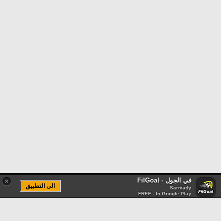
في الجول - FilGoal
×
الى التطبيق
Sarmady
FREE - In Google Play