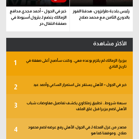
الوطن العربي
رئيس بلدية طرابزون: هدفنا الفوز
خبر في الجول – أحمد مجدي مدافع
بالدوري الثامن مع محمد صلاح
الزمالك ينضم لـ بترول أسيوط في
في المونديال
صفقة انتقال حر
رياضة نسائية
الأكثر مشاهدة
آسيا
أمريكا
بيزيرا: الزمالك لم يلتزم بوعده معي.. وكنت سأصبح أغلى صفقة في
1
تاريخ النادي
ركن الألعاب
خبر في الجول – الأهلي يستقر على استمرار الساعي وأحمد عيد
2
أقسام خاصة
Gamers
سبعة شروط.. تطبيق زملكاوي يكشف تفاصيل مفاوضات شباب
3
الأهلي لضم بيزيرا قبل غلق الملف
ميركاتو
تحقيق في الجول
مصدر من غزل المحلة لـ في الجول: الأهلي رفع عرضه لضم محمود
4
صلاح.. وموقفنا كما هو
تقرير في الجول