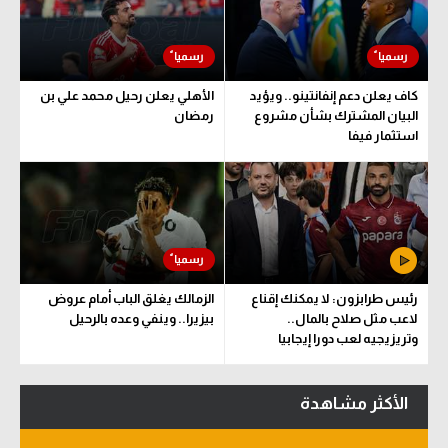
سعودي في الجول
الدوري الإنجليزي
كاف يعلن دعم إنفانتينو.. ويؤيد
الأهلي يعلن رحيل محمد علي بن
الدوري الإسباني
البيان المشترك بشأن مشروع
رمضان
استثمار فيفا
دوري أبطال أوروبا
القسم الثاني
رياضات أخرى
أمم إفريقيا
رئيس طرابزون: لا يمكنك إقناع
الزمالك يغلق الباب أمام عروض
كرة السلة الأمريكية
لاعب مثل صلاح بالمال..
بيزيرا.. وينفي وعده بالرحيل
وتريزيجيه لعب دورا إيجابيا
كرة سلة
كرة يد
الأكثر مشاهدة
كرة طائرة