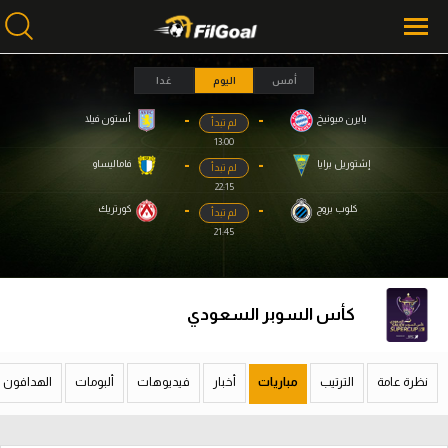
أمس
اليوم
غدا
-
-
بايرن ميونيخ
أستون فيلا
لم تبدأ
محتوى إخباري
محتوى إخباري
13:00
الرئيسية
الرئيسية
-
-
إشتوريل برايا
فاماليساو
لم تبدأ
22:15
أخبار
أخبار
-
-
كلوب بروج
كورتريك
لم تبدأ
21:45
مباريات
مباريات
ميركاتو
ميركاتو
كأس السوبر السعودي
فانتازي في الجول
فانتازي في الجول
مسابقة التوقعات
مسابقة التوقعات
نظرة عامة
الترتيب
مباريات
أخبار
فيديوهات
ألبومات
الهدافون
فيديوهات
فيديوهات
عدسات
عدسات