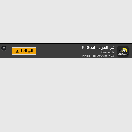
في الجول - FilGoal
×
الى التطبيق
Sarmady
FREE - In Google Play