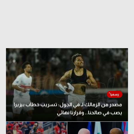
الدوري السعودي للمحترفين
دوري أبطال أوروبا
دوري أبطال إفريقيا
كل البطولات
أقسام
الكرة المصرية
الدوري المصري
مصدر من الزمالك لـ في الجول: تسريب خطاب بيزيرا
الكرة الأوروبية
يصب في صالحنا.. وقرارنا نهائي
الكرة الإفريقية
منتخب مصر