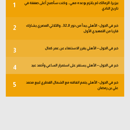
بيزيرا: الزمالك لم يلتزم بوعده معي.. وكنت سأصبح أغلى صفقة في
1
الوطن العربي
تاريخ النادي
في المونديال
خبر في الجول - الأهلي يبدأ من دور الـ 32.. والثلاثي المصري يشارك
2
رياضة نسائية
قاريا من التمهيدي الأول
آسيا
خبر في الجول – الأهلي يقرر الاستنغاء عن عمر كمال
3
أمريكا
ركن الألعاب
خبر في الجول – الأهلي يستقر على استمرار الساعي وأحمد عيد
4
خبر في الجول - الأهلي يتمم اتفاقه مع الشمال القطري لبيع محمد
5
أقسام خاصة
علي بن رمضان
Gamers
ميركاتو
تحقيق في الجول
تقرير في الجول