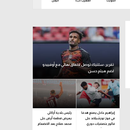
الكويت
المغرب (ب)
اليمن
تونس
جزر ا
ين 10 أغسطس
تقرير: سلتيك توصل لاتفاق نهائي مع أوفييدو
لضم هيثم حسن
إبراهيم عادل يصنع هدفا
رئيس بلدية أراكلي
في فوز نورشيلاند على
يعرض قطعة أرض على
فالور بتصفيات دوري
محمد صلاح بعد الانضمام
المؤتمر الأوروبي
لـ طرابزون سبور