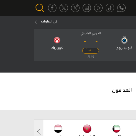
كل المباريات
الدوري البلجيكي
-
-
أقسام خاصة
Gamers
كلوب بروج
كورتريك
لم تبدأ
يكية
21:45
ميركاتو
تحقيق في الجول
تقرير في الجول
الهدافون
تحليل في الجول
حكايات في الجول
كويز في الجول
فيديو في الجول