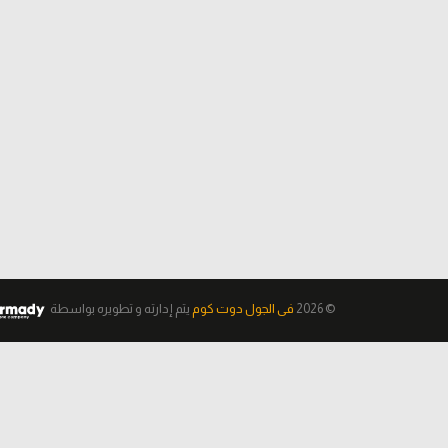
© 2026
فى الجول دوت كوم
يتم إدارته و تطويره
بواسطة