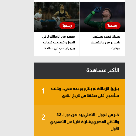
سيلتا فيجو يستعير
مصدر من الزمالك لـ في
بايندير من مانشستر
الجول: تسريب خطاب
يونايتد
بيزيرا يصب في صالحنا..
وقرارنا نهائي
الأكثر مشاهدة
بيزيرا: الزمالك لم يلتزم بوعده معي.. وكنت
1
سأصبح أغلى صفقة في تاريخ النادي
خبر في الجول - الأهلي يبدأ من دور الـ 32..
2
والثلاثي المصري يشارك قاريا من التمهيدي
الأول