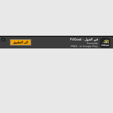
في الجول - FilGoal
×
الى التطبيق
Sarmady
FREE - In Google Play