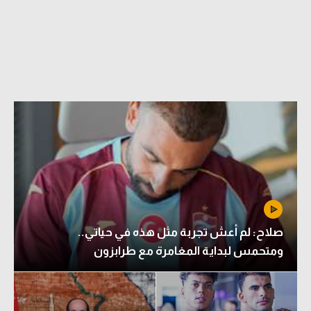
الدوري السعودي للمحترفين
دوري أبطال أوروبا
دوري أبطال إفريقيا
كل البطولات
أقسام
الكرة المصرية
الدوري المصري
صلاح: لم أعش تجربة مثل هذه في حياتي..
الكرة الأوروبية
ومتحمس لبداية المغامرة مع طرابزون
الكرة الإفريقية
منتخب مصر