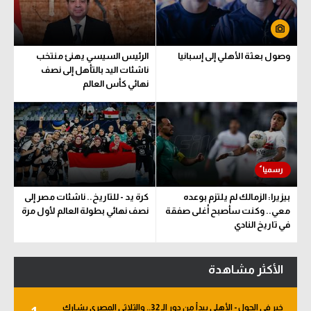
سعودي في الجول
الدوري الإنجليزي
وصول بعثة الأهلي إلى إسبانيا
الرئيس السيسي يهنئ منتخب
ناشئات اليد بالتأهل إلى نصف
الدوري الإسباني
نهائي كأس العالم
دوري أبطال أوروبا
القسم الثاني
رياضات أخرى
أمم إفريقيا
بيزيرا: الزمالك لم يلتزم بوعده
كرة يد - للتاريخ.. ناشئات مصر إلى
معي.. وكنت سأصبح أغلى صفقة
نصف نهائي بطولة العالم لأول مرة
كرة السلة الأمريكية
في تاريخ النادي
كرة سلة
الأكثر مشاهدة
كرة يد
كرة طائرة
خبر في الجول - الأهلي يبدأ من دور الـ 32.. والثلاثي المصري يشارك