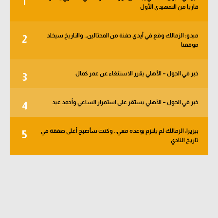
1
قاريا من التمهيدي الأول
الوطن العربي
في المونديال
ميدو: الزمالك وقع في أيدي حفنة من المحتالين.. والتاريخ سيخلد
2
موقفنا
رياضة نسائية
آسيا
خبر في الجول – الأهلي يقرر الاستنغاء عن عمر كمال
3
أمريكا
خبر في الجول – الأهلي يستقر على استمرار الساعي وأحمد عيد
4
ركن الألعاب
بيزيرا: الزمالك لم يلتزم بوعده معي.. وكنت سأصبح أغلى صفقة في
5
أقسام خاصة
تاريخ النادي
Gamers
ميركاتو
تحقيق في الجول
تقرير في الجول