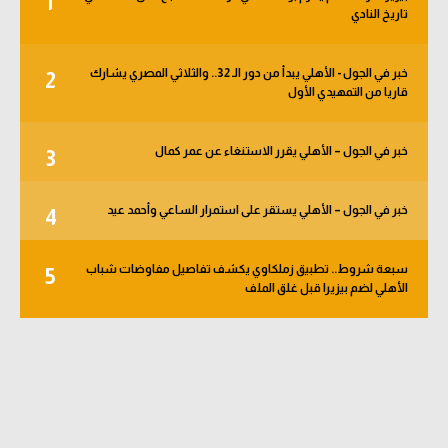
1
تاريخ النادي
الوطن العربي
في المونديال
خبر في الجول - الأهلي يبدأ من دور الـ 32.. والثلاثي المصري يشارك
2
قاريا من التمهيدي الأول
رياضة نسائية
آسيا
خبر في الجول – الأهلي يقرر الاستنغاء عن عمر كمال
3
أمريكا
خبر في الجول – الأهلي يستقر على استمرار الساعي وأحمد عيد
4
ركن الألعاب
سبعة شروط.. تطبيق زملكاوي يكشف تفاصيل مفاوضات شباب
5
أقسام خاصة
الأهلي لضم بيزيرا قبل غلق الملف
Gamers
ميركاتو
تحقيق في الجول
تقرير في الجول