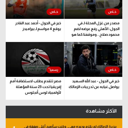
سعودي في الجول
الدوري الإنجليزي
مصدر من غزل المحلة لـ في
خبر في الجول - أحمد عبد القادر
الجول: الأهلي رفع عرضه لضم
يوقع 4 مواسم لـ بيراميدز
الدوري الإسباني
محمود صلاح.. وموقفنا كما هو
دوري أبطال أوروبا
القسم الثاني
رياضات أخرى
أمم إفريقيا
خبر في الجول - عبد الله السعيد
مصر تتقدم بطلب لاستضافة أمم
يواصل غيابه عن تدريبات الزمالك
إفريقيا تحت 23 سنة المؤهلة
كرة السلة الأمريكية
لأولمبياد لوس أنجلوس
كرة سلة
الأكثر مشاهدة
كرة يد
كرة طائرة
بيزيرا: الزمالك لم يلتزم بوعده معي.. وكنت سأصبح أغلى صفقة في