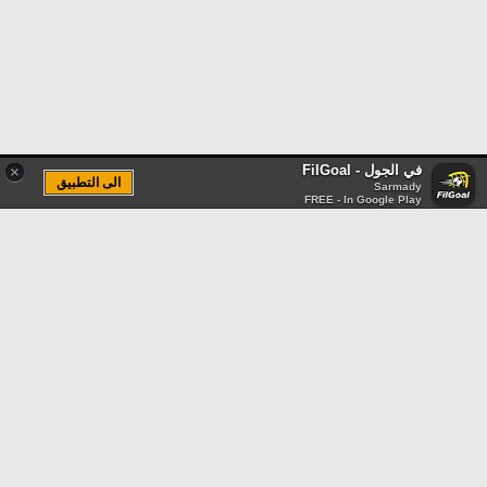
في الجول - FilGoal
×
الى التطبيق
Sarmady
FREE - In Google Play