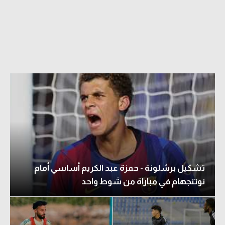
الدوري السعودي للمحترفين
دوري أبطال أوروبا
دوري أبطال إفريقيا
كل البطولات
أقسام
الكرة المصرية
الدوري المصري
تشكيل برشلونة - حمزة عبد الكريم أساسي أمام
الكرة الأوروبية
نوتنجهام في مباراة من شوط واحد
الكرة الإفريقية
منتخب مصر