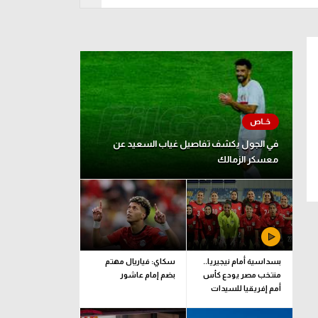
د 09 أغسطس
في الجول يكشف تفاصيل غياب السعيد عن
معسكر الزمالك
بسداسية أمام نيجيريا..
سكاي: فياريال مهتم
منتخب مصر يودع كأس
بضم إمام عاشور
أمم إفريقيا للسيدات