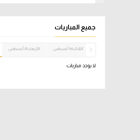
آراء حرة
الدوري ا
ركن الألعاب
دوري أبطا
جميع المباريات
دوري أبطا
الإثنين 03 أغسطس
الثلاثاء 04 أغسطس
الأربعاء 05 أغسطس
كل البطولات
لا يوجد مباريات