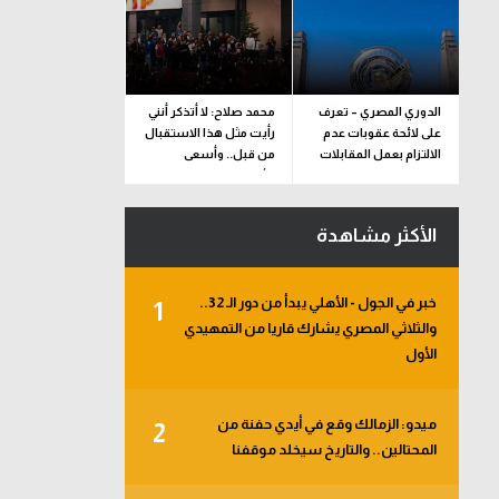
الدوري المصري – تعرف
محمد صلاح: لا أتذكر أنني
على لائحة عقوبات عدم
رأيت مثل هذا الاستقبال
الالتزام بعمل المقابلات
من قبل.. وأسعى
التلفزيونية
للألقاب مع الفريق
الأكثر مشاهدة
خبر في الجول - الأهلي يبدأ من دور الـ 32..
1
والثلاثي المصري يشارك قاريا من التمهيدي
الأول
ميدو: الزمالك وقع في أيدي حفنة من
2
المحتالين.. والتاريخ سيخلد موقفنا