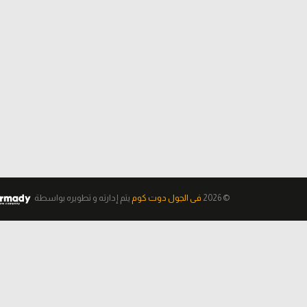
© 2026
فى الجول دوت كوم
يتم إدارته و تطويره
بواسطة