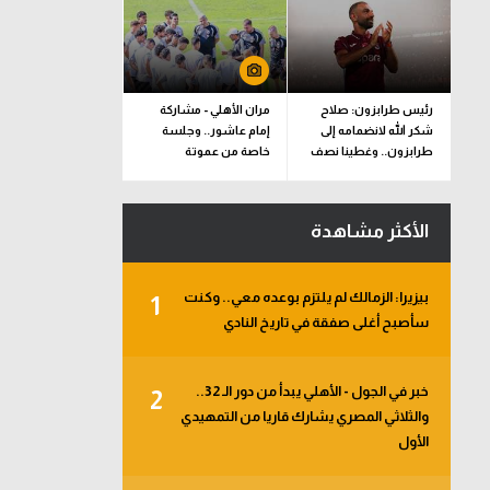
رئيس طرابزون: صلاح
مران الأهلي - مشاركة
شكر الله لانضمامه إلى
إمام عاشور.. وجلسة
طرابزون.. وغطينا نصف
خاصة من عموتة
قيمة الصفقة
الأكثر مشاهدة
بيزيرا: الزمالك لم يلتزم بوعده معي.. وكنت
1
سأصبح أغلى صفقة في تاريخ النادي
خبر في الجول - الأهلي يبدأ من دور الـ 32..
2
والثلاثي المصري يشارك قاريا من التمهيدي
الأول