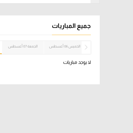
آراء حرة
الدوري ا
ركن الألعاب
دوري أبطا
جميع المباريات
دوري أبطا
الأربعاء 05 أغسطس
الخميس 06 أغسطس
الجمعة 07 أغسطس
كل البطولات
لا يوجد مباريات