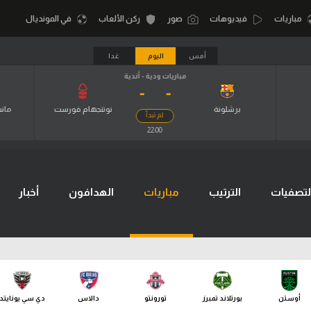
مباريات
فيديوهات
صور
ركن الألعاب
في المونديال
أمس
اليوم
غدا
مباريات ودية - أندية
-
-
أقسام
أمم إفريقيا
الكرة المصرية
برشلونة
نوتنجهام فورست
مانش
لم تبدأ
كرة السلة الأمر
22:00
الدوري المصري
لمصري
كرة سلة
الكرة الأوروبية
نجليزي الممتاز
كرة يد
لتصفيات
الترتيب
مباريات
الهدافون
أخبار
الكرة الإفريقية
إسباني
كرة طائرة
منتخب مصر
إيطالي
الوطن العربي
سعودي في الجول
في المونديال
لماني
الدوري الإنجليزي
رياضة نسائية
أوستن
بورتلاند تمبرز
تورونتو
دالاس
دي سي يونايتد
لفرنسي
الدوري الإسباني