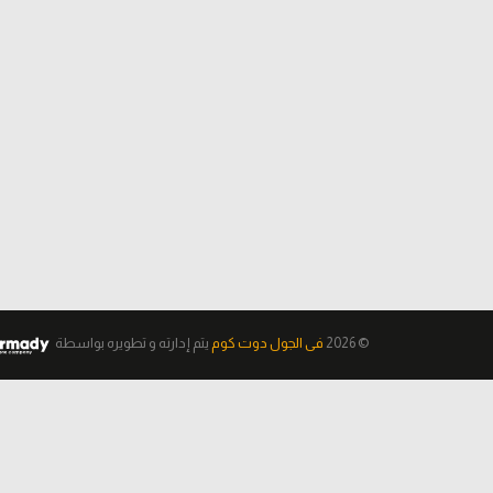
© 2026
فى الجول دوت كوم
يتم إدارته و تطويره
بواسطة