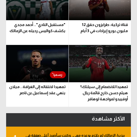
سعودي في الجول
الدوري الإنجليزي
قناة تركية: طرابزون حقق 12
"مستقبل النادي".. أحمد مجدي
مليون يورو إيرادات في 3 أيام
يكشف كواليس رحيله عن الزمالك
الدوري الإسباني
دوري أبطال أوروبا
القسم الثاني
رياضات أخرى
أمم إفريقيا
تمهيدا للانضمام إلى سيلتك؟
تمهيدا لانتقاله إلى الغرافة.. ميلان
هيثم حسن خارج قائمة ريال
ينهي عقد إسماعيل بن ناصر
كرة السلة الأمريكية
أوفييدو لمواجهة لوهافر
كرة سلة
الأكثر مشاهدة
كرة يد
كرة طائرة
بيزيرا: الزمالك لم يلتزم بوعده معي.. وكنت سأصبح أغلى صفقة في