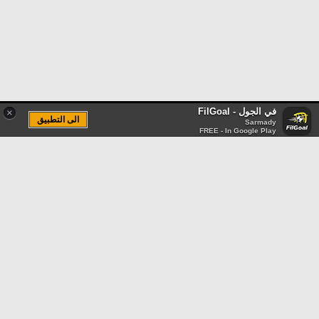
في الجول - FilGoal
×
الى التطبيق
Sarmady
FREE - In Google Play