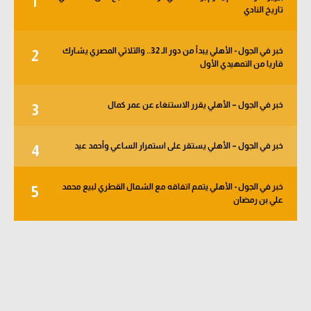
1
تاريخ النادي
الوطن العربي
في المونديال
خبر في الجول - الأهلي يبدأ من دور الـ 32.. والثلاثي المصري يشارك
2
قاريا من التمهيدي الأول
رياضة نسائية
آسيا
خبر في الجول – الأهلي يقرر الاستنغاء عن عمر كمال
3
أمريكا
خبر في الجول – الأهلي يستقر على استمرار الساعي وأحمد عيد
4
ركن الألعاب
خبر في الجول - الأهلي يتمم اتفاقه مع الشمال القطري لبيع محمد
5
أقسام خاصة
علي بن رمضان
Gamers
ميركاتو
تحقيق في الجول
تقرير في الجول