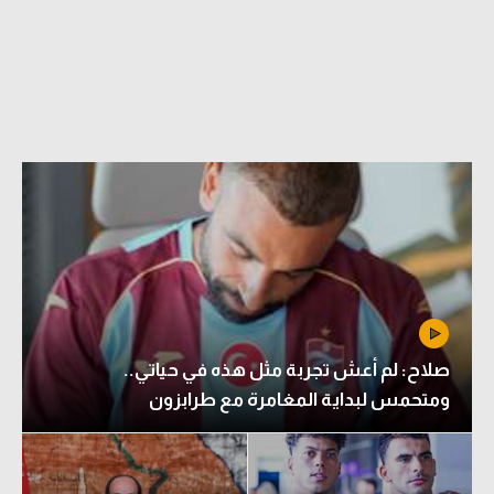
الدوري السعودي للمحترفين
دوري أبطال أوروبا
دوري أبطال إفريقيا
كل البطولات
أقسام
الكرة المصرية
الدوري المصري
صلاح: لم أعش تجربة مثل هذه في حياتي..
الكرة الأوروبية
ومتحمس لبداية المغامرة مع طرابزون
الكرة الإفريقية
منتخب مصر