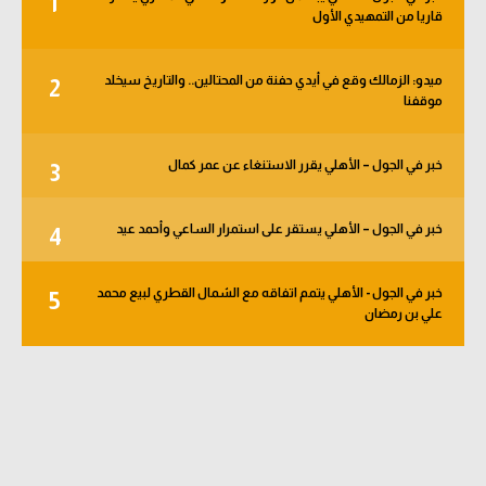
1
قاريا من التمهيدي الأول
الوطن العربي
في المونديال
ميدو: الزمالك وقع في أيدي حفنة من المحتالين.. والتاريخ سيخلد
2
موقفنا
رياضة نسائية
آسيا
خبر في الجول – الأهلي يقرر الاستنغاء عن عمر كمال
3
أمريكا
خبر في الجول – الأهلي يستقر على استمرار الساعي وأحمد عيد
4
ركن الألعاب
خبر في الجول - الأهلي يتمم اتفاقه مع الشمال القطري لبيع محمد
5
أقسام خاصة
علي بن رمضان
Gamers
ميركاتو
تحقيق في الجول
تقرير في الجول