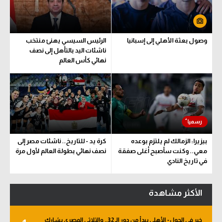
سعودي في الجول
الدوري الإنجليزي
وصول بعثة الأهلي إلى إسبانيا
الرئيس السيسي يهنئ منتخب
ناشئات اليد بالتأهل إلى نصف
الدوري الإسباني
نهائي كأس العالم
دوري أبطال أوروبا
القسم الثاني
رياضات أخرى
أمم إفريقيا
بيزيرا: الزمالك لم يلتزم بوعده
كرة يد - للتاريخ.. ناشئات مصر إلى
معي.. وكنت سأصبح أغلى صفقة
نصف نهائي بطولة العالم لأول مرة
كرة السلة الأمريكية
في تاريخ النادي
كرة سلة
الأكثر مشاهدة
كرة يد
كرة طائرة
خبر في الجول - الأهلي يبدأ من دور الـ 32.. والثلاثي المصري يشارك