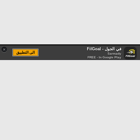
في الجول - FilGoal
×
الى التطبيق
Sarmady
FREE - In Google Play