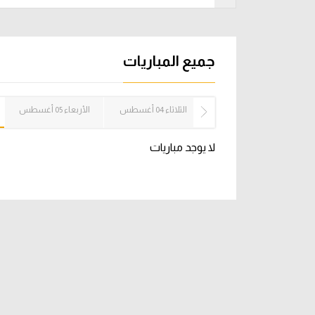
آراء حرة
الدوري ا
ركن الألعاب
دوري أبطا
جميع المباريات
دوري أبطا
الإثنين 03 أغسطس
الثلاثاء 04 أغسطس
الأربعاء 05 أغسطس
كل البطولات
لا يوجد مباريات