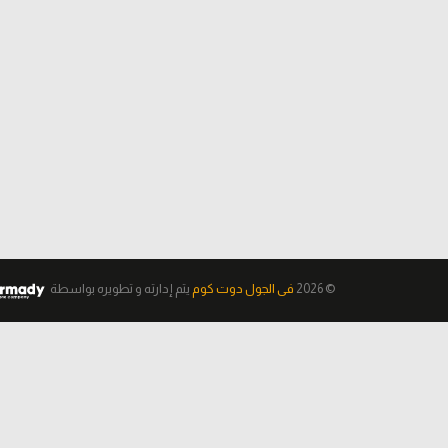
© 2026
فى الجول دوت كوم
يتم إدارته و تطويره
بواسطة