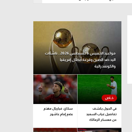
د 09 أغسطس
مواعيد الخميس 6 أغسطس 2026.. ناشئات
اليد ضد الصين وقرعة أبطال إفريقيا
والكونفدرالية
في الجول يكشف
سكاي: فياريال مهتم
تفاصيل غياب السعيد
بضم إمام عاشور
عن معسكر الزمالك