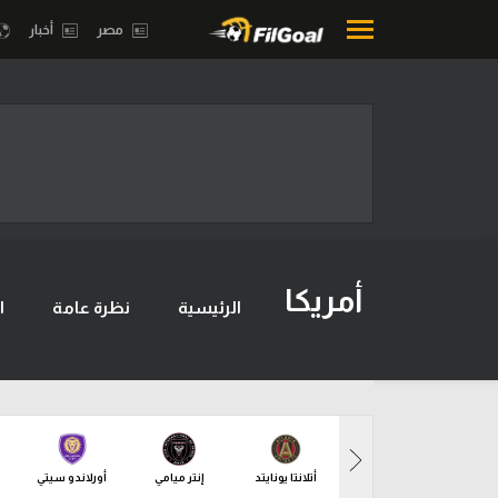
مصر
أخبار
محتوى إخباري
بطولات
الرئيسية
أمريكا 2026
أخبار
الدوري ا
مباريات
الدوري الإ
أمريكا
الرئيسية
نظرة عامة
ا
ميركاتو
الدوري ال
فانتازي في الجول
الدوري ال
مسابقة التوقعات
الدوري الأ
فيديوهات
أتلانتا يونايتد
إنتر ميامي
أورلاندو سيتي
الدوري ا
عدسات