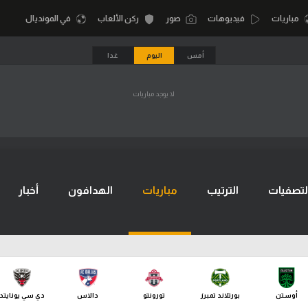
مباريات
فيديوهات
صور
ركن الألعاب
في المونديال
أمس
اليوم
غدا
أقسام
لا يوجد مباريات
أمم إفريقيا
الكرة المصرية
كرة السلة الأمر
الدوري المصري
لمصري
كرة سلة
الكرة الأوروبية
نجليزي الممتاز
كرة يد
لتصفيات
الترتيب
مباريات
الهدافون
أخبار
الكرة الإفريقية
إسباني
كرة طائرة
منتخب مصر
إيطالي
الوطن العربي
سعودي في الجول
في المونديال
لماني
الدوري الإنجليزي
رياضة نسائية
أوستن
بورتلاند تمبرز
تورونتو
دالاس
دي سي يونايتد
لفرنسي
الدوري الإسباني