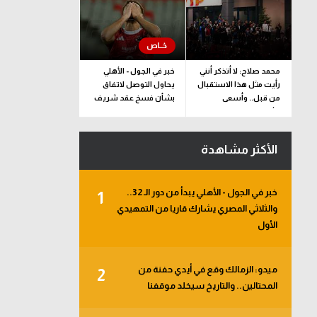
محمد صلاح: لا أتذكر أنني
خبر في الجول - الأهلي
رأيت مثل هذا الاستقبال
يحاول التوصل لاتفاق
من قبل.. وأسعى
بشأن فسخ عقد شريف
للألقاب مع الفريق
الأكثر مشاهدة
خبر في الجول - الأهلي يبدأ من دور الـ 32..
1
والثلاثي المصري يشارك قاريا من التمهيدي
الأول
ميدو: الزمالك وقع في أيدي حفنة من
2
المحتالين.. والتاريخ سيخلد موقفنا