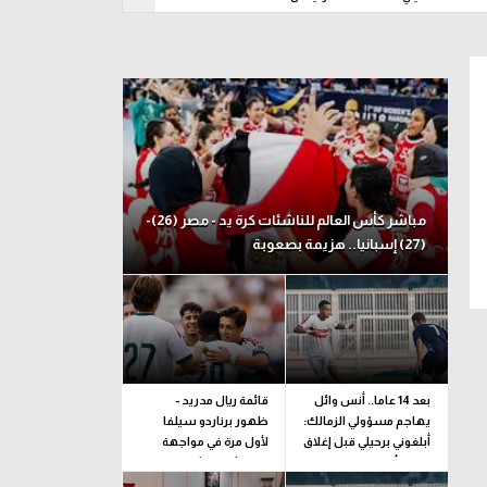
ين 10 أغسطس
مباشر كأس العالم للناشئات كرة يد - مصر (26)-
(27) إسبانيا.. هزيمة بصعوبة
بعد 14 عاما.. أنس وائل
قائمة ريال مدريد -
يهاجم مسؤولي الزمالك:
ظهور برناردو سيلفا
أبلغوني برحيلي قبل إغلاق
لأول مرة في مواجهة
القيد بأيام
فرينتشفاروشي