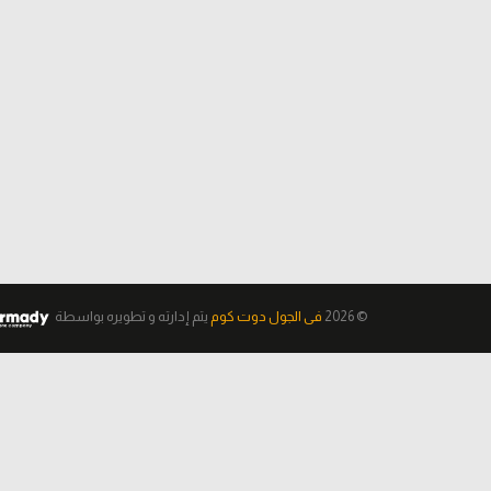
© 2026
فى الجول دوت كوم
يتم إدارته و تطويره
بواسطة