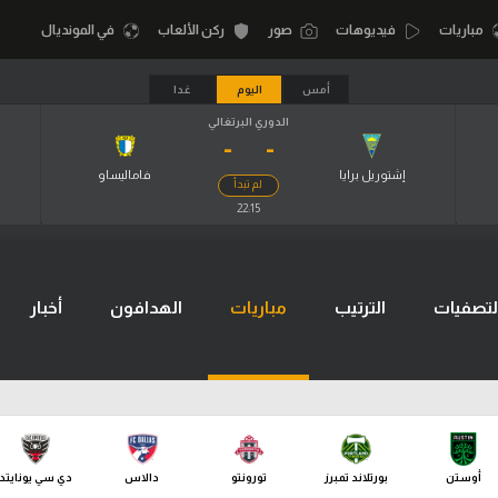
مباريات
فيديوهات
صور
ركن الألعاب
في المونديال
أمس
اليوم
غدا
الدوري البرتغالي
-
-
أقسام
أمم إفريقيا
الكرة المصرية
إشتوريل برايا
فاماليساو
لم تبدأ
كرة السلة الأمر
22:15
الدوري المصري
لمصري
كرة سلة
الكرة الأوروبية
نجليزي الممتاز
كرة يد
لتصفيات
الترتيب
مباريات
الهدافون
أخبار
الكرة الإفريقية
إسباني
كرة طائرة
منتخب مصر
إيطالي
الوطن العربي
سعودي في الجول
في المونديال
لماني
الدوري الإنجليزي
رياضة نسائية
أوستن
بورتلاند تمبرز
تورونتو
دالاس
دي سي يونايتد
لفرنسي
الدوري الإسباني