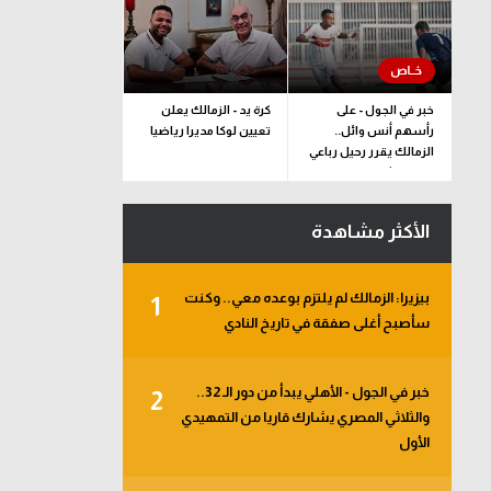
خبر في الجول - على
كرة يد - الزمالك يعلن
رأسهم أنس وائل..
تعيين لوكا مديرا رياضيا
الزمالك يقرر رحيل رباعي
فريق الشباب
الأكثر مشاهدة
بيزيرا: الزمالك لم يلتزم بوعده معي.. وكنت
1
سأصبح أغلى صفقة في تاريخ النادي
خبر في الجول - الأهلي يبدأ من دور الـ 32..
2
والثلاثي المصري يشارك قاريا من التمهيدي
الأول