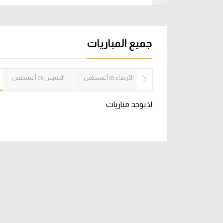
آراء حرة
الدوري ا
ركن الألعاب
دوري أبطا
جميع المباريات
دوري أبطا
الثلاثاء 04 أغسطس
الأربعاء 05 أغسطس
الخميس 06 أغسطس
كل البطولات
لا يوجد مباريات