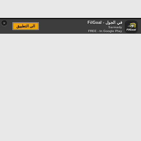
في الجول - FilGoal
×
الى التطبيق
Sarmady
FREE - In Google Play