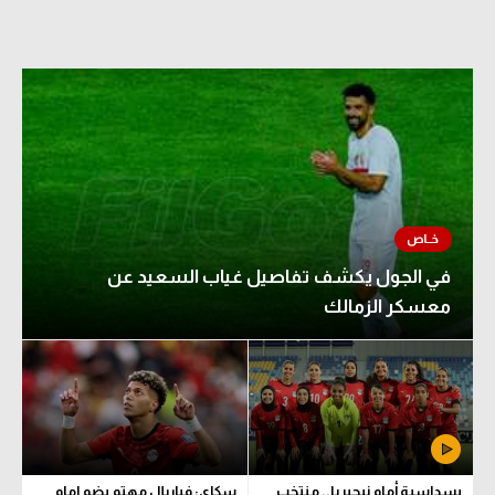
الدوري السعودي للمحترفين
دوري أبطال أوروبا
دوري أبطال إفريقيا
كل البطولات
أقسام
في الجول يكشف تفاصيل غياب السعيد عن
معسكر الزمالك
الكرة المصرية
الدوري المصري
الكرة الأوروبية
الكرة الإفريقية
منتخب مصر
بسداسية أمام نيجيريا.. منتخب
سكاي: فياريال مهتم بضم إمام