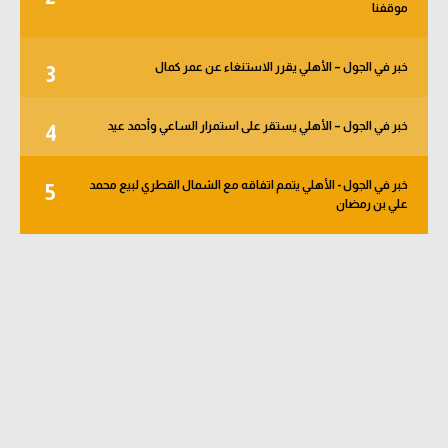
موقفنا
الوطن العربي
في المونديال
خبر في الجول – الأهلي يقرر الاستنغاء عن عمر كمال
3
رياضة نسائية
خبر في الجول – الأهلي يستقر على استمرار الساعي وأحمد عيد
4
آسيا
أمريكا
خبر في الجول - الأهلي يتمم اتفاقه مع الشمال القطري لبيع محمد
5
علي بن رمضان
ركن الألعاب
أقسام خاصة
Gamers
ميركاتو
تحقيق في الجول
تقرير في الجول