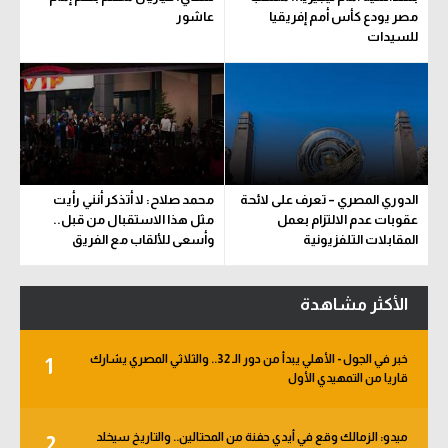
مصر يودع كأس أمم إفريقيا
عاشور
سعودي في الجول
للسيدات
الدوري الإنجليزي
الدوري الإسباني
دوري أبطال أوروبا
القسم الثاني
الدوري المصري – تعرف على لائحة
محمد صلاح: لا أتذكر أنني رأيت
عقوبات عدم الالتزام بعمل
مثل هذا الاستقبال من قبل..
رياضات أخرى
المقابلات التلفزيونية
وأسعى للألقاب مع الفريق
أمم إفريقيا
الأكثر مشاهدة
كرة السلة الأمريكية
كرة سلة
خبر في الجول - الأهلي يبدأ من دور الـ 32.. والثلاثي المصري يشارك
1
قاريا من التمهيدي الأول
كرة يد
كرة طائرة
ميدو: الزمالك وقع في أيدي حفنة من المحتالين.. والتاريخ سيخلد
2