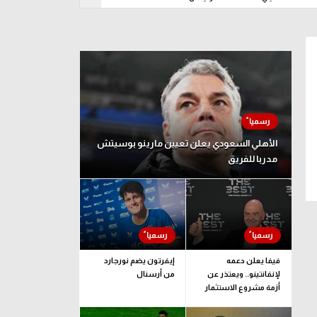
د 09 أغسطس
الأهلي السعودي يعلن تعيين مارينو بوسيتش
مدربا للفريق
فيفا يعلن دعمه
إيفرتون يضم نورجارد
لإنفانتينو.. ويعتذر عن
من أرسنال
أزمة مشروع الاستثمار