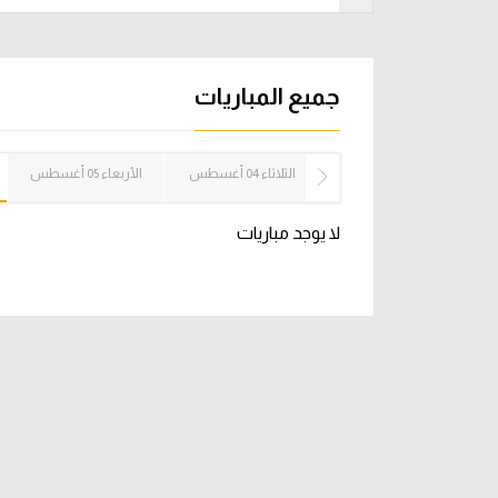
آراء حرة
الدوري ا
ركن الألعاب
دوري أبطا
جميع المباريات
دوري أبطا
الإثنين 03 أغسطس
الثلاثاء 04 أغسطس
الأربعاء 05 أغسطس
كل البطولات
لا يوجد مباريات