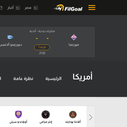
مصر
أخبار
مباريات ودية - أندية
-
-
محتوى إخباري
بطولات
الرئيسية
أمريكا 2026
فيورنتينا
ديبورتيفو ألافيس
لم تبدأ
21:00
أخبار
الدوري ا
مباريات
الدوري الإ
أمريكا
الرئيسية
نظرة عامة
ا
ميركاتو
الدوري ال
فانتازي في الجول
الدوري ال
مسابقة التوقعات
الدوري الأ
فيديوهات
أتلانتا يونايتد
إنتر ميامي
أورلاندو سيتي
الدوري ا
عدسات