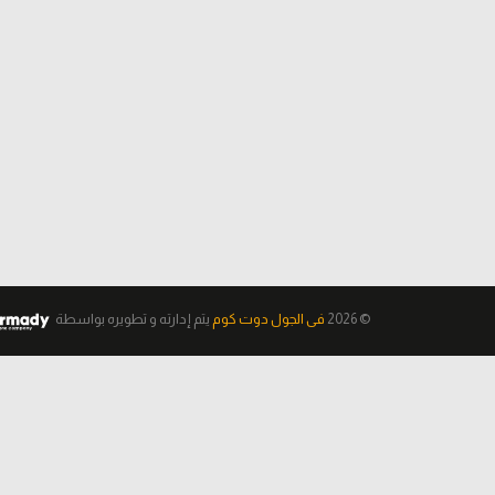
© 2026
فى الجول دوت كوم
يتم إدارته و تطويره
بواسطة