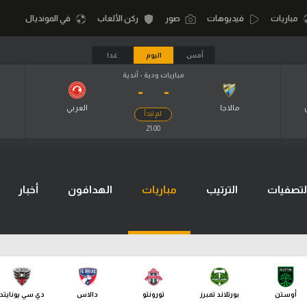
مباريات
فيديوهات
صور
ركن الألعاب
في المونديال
أمس
اليوم
غدا
مباريات ودية - أندية
-
-
أقسام
أمم إفريقيا
الكرة المصرية
مالاجا
العربي
لم تبدأ
كرة السلة الأمر
21:00
الدوري المصري
لمصري
كرة سلة
الكرة الأوروبية
نجليزي الممتاز
كرة يد
لتصفيات
الترتيب
مباريات
الهدافون
أخبار
الكرة الإفريقية
إسباني
كرة طائرة
منتخب مصر
إيطالي
الوطن العربي
سعودي في الجول
في المونديال
لماني
الدوري الإنجليزي
رياضة نسائية
أوستن
بورتلاند تمبرز
تورونتو
دالاس
دي سي يونايتد
لفرنسي
الدوري الإسباني