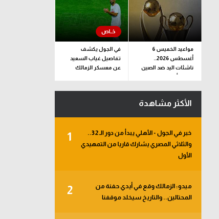
مواعيد الخميس 6
في الجول يكشف
أغسطس 2026..
تفاصيل غياب السعيد
ناشئات اليد ضد الصين
عن معسكر الزمالك
وقرعة أبطال إفريقيا
والكونفدرالية
الأكثر مشاهدة
خبر في الجول - الأهلي يبدأ من دور الـ 32..
1
والثلاثي المصري يشارك قاريا من التمهيدي
الأول
ميدو: الزمالك وقع في أيدي حفنة من
2
المحتالين.. والتاريخ سيخلد موقفنا