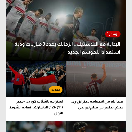
تحليل في الجول
حكايات في الجول
كويز في الجول
البداية مع البلاستيك.. الزمالك يحدد 3 مباريات ودية
فيديو في الجول
استعدادا للموسم الجديد
بعد أيام من انضمامه لـ طرابزون..
استراحة ناشئات كرة يد - مصر
صلاح يظهر في فيلم ترويجي
(11)-(12) الدنمارك.. نهاية الشوط
الأول