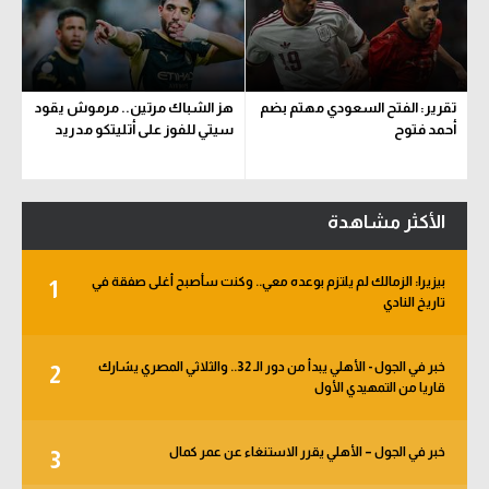
تقرير: الفتح السعودي مهتم بضم
هز الشباك مرتين.. مرموش يقود
أحمد فتوح
سيتي للفوز على أتليتكو مدريد
الأكثر مشاهدة
بيزيرا: الزمالك لم يلتزم بوعده معي.. وكنت سأصبح أغلى صفقة في
1
تاريخ النادي
خبر في الجول - الأهلي يبدأ من دور الـ 32.. والثلاثي المصري يشارك
2
قاريا من التمهيدي الأول
خبر في الجول – الأهلي يقرر الاستنغاء عن عمر كمال
3