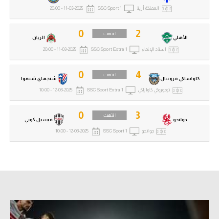
الوطن العربي
المملكة أرينا
SSC Sport 1
11-03-2025 - 20:00
في المونديال
0
2
انتهت
الأهلي
الريان
رياضة نسائية
استاد الإنماء
SSC Sport Extra 1
11-03-2025 - 20:00
آسيا
0
4
انتهت
كاواساكي فرونتال
شنجهاي شنهوا
أمريكا
تودوروكي كاوازاكي
SSC Sport Extra 1
12-03-2025 - 10:00
ركن الألعاب
0
3
انتهت
جوانجو
فيسيل كوبي
جوانجو
SSC Sport 1
12-03-2025 - 10:00
أقسام خاصة
Gamers
ميركاتو
تحقيق في الجول
تقرير في الجول