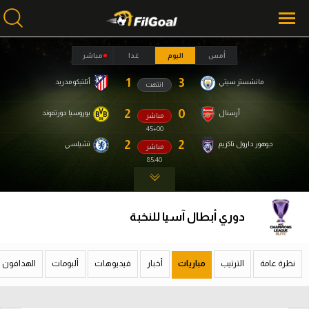
أمس
اليوم
غدا
مباشر
1
3
مانشستر سيتي
أتلتيكو مدريد
انتهت
محتوى إخباري
محتوى إخباري
الرئيسية
الرئيسية
2
0
أرسنال
بوروسيا دورتموند
مباشر
45
+00
أخبار
أخبار
2
2
جوهور دارول تاكزيم
تشيلسي
مباشر
85:41
مباريات
مباريات
ميركاتو
ميركاتو
دوري أبطال آسيا للنخبة
فانتازي في الجول
فانتازي في الجول
مسابقة التوقعات
مسابقة التوقعات
نظرة عامة
الترتيب
مباريات
أخبار
فيديوهات
ألبومات
الهدافون
فيديوهات
فيديوهات
عدسات
عدسات