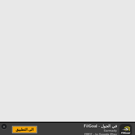
في الجول - FilGoal
×
الى التطبيق
Sarmady
FREE - In Google Play