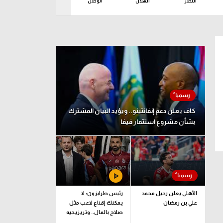
النصر
الهلال
الوصل
باختاكور
برسب
ين 10 أغسطس
كاف يعلن دعم إنفانتينو.. ويؤيد البيان المشترك
بشأن مشروع استثمار فيفا
الأهلي يعلن رحيل محمد
رئيس طرابزون: لا
علي بن رمضان
يمكنك إقناع لاعب مثل
صلاح بالمال.. وتريزيجيه
لعب دورا إيجابيا