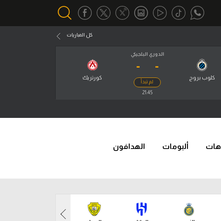
كل المباريات
الدوري البلجيكي
-
-
أقسام خاصة
Gamers
كلوب بروج
كورتريك
لم تبدأ
يكية
21:45
ميركاتو
تحقيق في الجول
تقرير في الجول
هات
ألبومات
الهدافون
تحليل في الجول
حكايات في الجول
كويز في الجول
فيديو في الجول