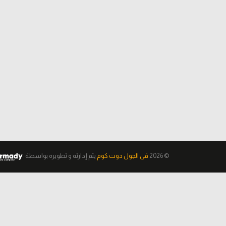
© 2026
فى الجول دوت كوم
يتم إدارته و تطويره
بواسطة