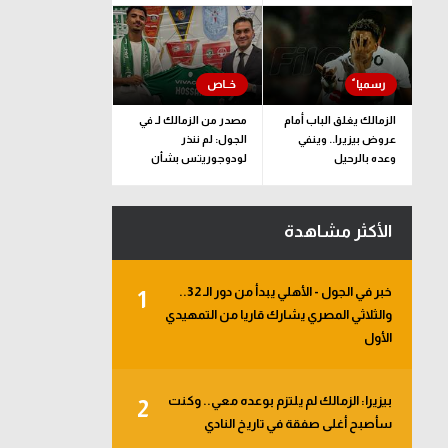
الزمالك يغلق الباب أمام
مصدر من الزمالك لـ في
عروض بيزيرا.. وينفي
الجول: لم ننذر
وعده بالرحيل
لودوجوريتس بشأن
مستحقات حسام عبد
المجيد.. وهذا الموعد
المتفق عليه
الأكثر مشاهدة
خبر في الجول - الأهلي يبدأ من دور الـ 32..
1
والثلاثي المصري يشارك قاريا من التمهيدي
الأول
بيزيرا: الزمالك لم يلتزم بوعده معي.. وكنت
2
سأصبح أغلى صفقة في تاريخ النادي