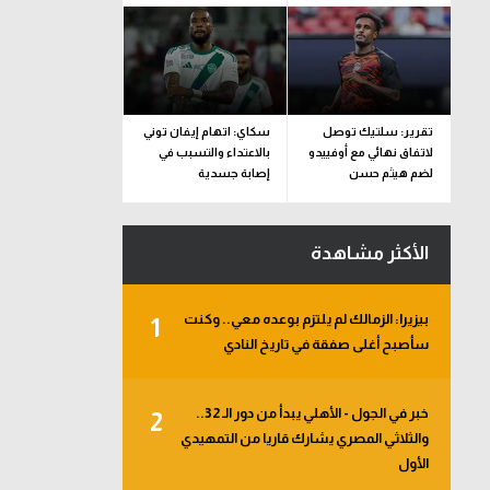
تقرير: سلتيك توصل
سكاي: اتهام إيفان توني
لاتفاق نهائي مع أوفييدو
بالاعتداء والتسبب في
لضم هيثم حسن
إصابة جسدية
الأكثر مشاهدة
بيزيرا: الزمالك لم يلتزم بوعده معي.. وكنت
1
سأصبح أغلى صفقة في تاريخ النادي
خبر في الجول - الأهلي يبدأ من دور الـ 32..
2
والثلاثي المصري يشارك قاريا من التمهيدي
الأول