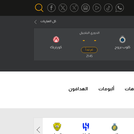
كل المباريات
الدوري البلجيكي
-
-
أقسام خاصة
Gamers
كلوب بروج
كورتريك
لم تبدأ
يكية
21:45
ميركاتو
تحقيق في الجول
تقرير في الجول
هات
ألبومات
الهدافون
تحليل في الجول
حكايات في الجول
كويز في الجول
فيديو في الجول