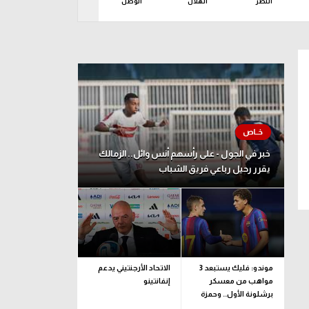
النصر
الهلال
الوصل
باختاكور
برسب
ين 10 أغسطس
خبر في الجول - على رأسهم أنس وائل.. الزمالك
يقرر رحيل رباعي فريق الشباب
موندو: فليك يستبعد 3
الاتحاد الأرجنتيني يدعم
مواهب من معسكر
إنفانتينو
برشلونة الأول.. وحمزة
عبد الكريم مستمر