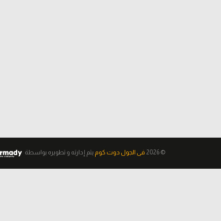
© 2026
فى الجول دوت كوم
يتم إدارته و تطويره
بواسطة