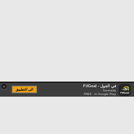
في الجول - FilGoal
×
الى التطبيق
Sarmady
FREE - In Google Play