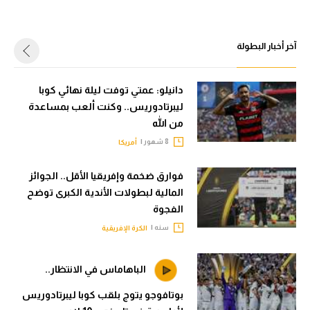
في المونديال
الوطن العربي
رياضة نسائية
في المونديال
آخر أخبار البطولة
آسيا
رياضة نسائية
دانيلو: عمتي توفت ليلة نهائي كوبا
أمريكا
آسيا
ليبرتادوريس.. وكنت ألعب بمساعدة
ركن الألعاب
من الله
أمريكا
8 شهور |
أمريكا
ركن الألعاب
أقسام خاصة
Gamers
فوارق ضخمة وإفريقيا الأقل.. الجوائز
المالية لبطولات الأندية الكبرى توضح
أقسام خاصة
ميركاتو
الفجوة
Gamers
سنه |
الكرة الإفريقية
تحقيق في الجول
ميركاتو
تقرير في الجول
الباهاماس في الانتظار..
تحقيق في الجول
تحليل في الجول
بوتافوجو يتوج بلقب كوبا ليبرتادوريس
تقرير في الجول