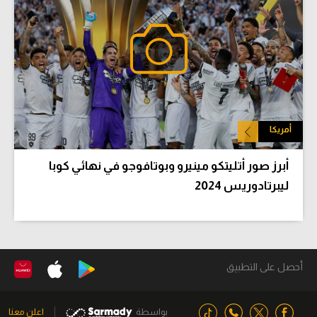
أمريكا
أبرز صور أتليتكو مينيرو وبوتافوجو في نهائي كوبا
ليبرتادوريس 2024
أحصل على التطبيق
بواسطة
اعلن معنا