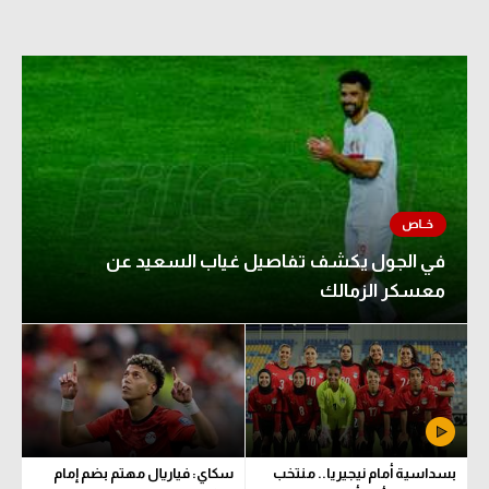
في الجول يكشف تفاصيل غياب السعيد عن
معسكر الزمالك
بسداسية أمام نيجيريا.. منتخب
سكاي: فياريال مهتم بضم إمام