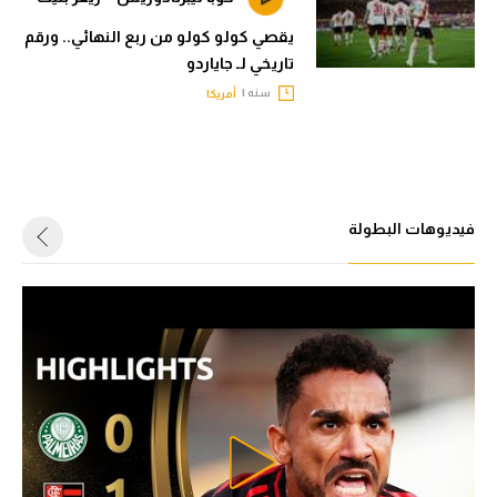
يقصي كولو كولو من ربع النهائي.. ورقم
تاريخي لـ جاياردو
سنه |
أمريكا
فيديوهات البطولة