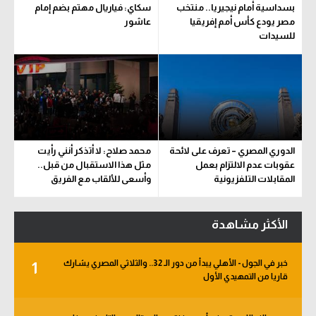
بسداسية أمام نيجيريا.. منتخب
سكاي: فياريال مهتم بضم إمام
سعودي في الجول
مصر يودع كأس أمم إفريقيا
عاشور
للسيدات
الدوري الإنجليزي
الدوري الإسباني
دوري أبطال أوروبا
القسم الثاني
الدوري المصري – تعرف على لائحة
محمد صلاح: لا أتذكر أنني رأيت
رياضات أخرى
عقوبات عدم الالتزام بعمل
مثل هذا الاستقبال من قبل..
المقابلات التلفزيونية
وأسعى للألقاب مع الفريق
أمم إفريقيا
كرة السلة الأمريكية
الأكثر مشاهدة
كرة سلة
خبر في الجول - الأهلي يبدأ من دور الـ 32.. والثلاثي المصري يشارك
1
كرة يد
قاريا من التمهيدي الأول
كرة طائرة