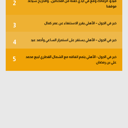
ميدو: الزمالك وقع في أيدي حفنة من المحتالين.. والتاريخ سيخلد
2
الوطن العربي
موقفنا
في المونديال
خبر في الجول – الأهلي يقرر الاستنغاء عن عمر كمال
3
رياضة نسائية
آسيا
خبر في الجول – الأهلي يستقر على استمرار الساعي وأحمد عيد
4
أمريكا
خبر في الجول - الأهلي يتمم اتفاقه مع الشمال القطري لبيع محمد
5
علي بن رمضان
ركن الألعاب
أقسام خاصة
Gamers
ميركاتو
تحقيق في الجول
تقرير في الجول