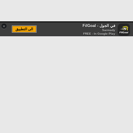
في الجول - FilGoal
×
الى التطبيق
Sarmady
FREE - In Google Play