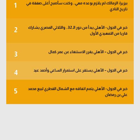
بيزيرا: الزمالك لم يلتزم بوعده معي.. وكنت سأصبح أغلى صفقة في
1
الوطن العربي
تاريخ النادي
في المونديال
خبر في الجول - الأهلي يبدأ من دور الـ 32.. والثلاثي المصري يشارك
2
رياضة نسائية
قاريا من التمهيدي الأول
آسيا
خبر في الجول – الأهلي يقرر الاستنغاء عن عمر كمال
3
أمريكا
ركن الألعاب
خبر في الجول – الأهلي يستقر على استمرار الساعي وأحمد عيد
4
خبر في الجول - الأهلي يتمم اتفاقه مع الشمال القطري لبيع محمد
5
أقسام خاصة
علي بن رمضان
Gamers
ميركاتو
تحقيق في الجول
تقرير في الجول