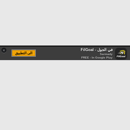
في الجول - FilGoal
×
الى التطبيق
Sarmady
FREE - In Google Play