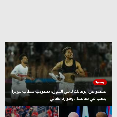
الدوري السعودي للمحترفين
دوري أبطال أوروبا
دوري أبطال إفريقيا
كل البطولات
أقسام
الكرة المصرية
الدوري المصري
مصدر من الزمالك لـ في الجول: تسريب خطاب بيزيرا
الكرة الأوروبية
يصب في صالحنا.. وقرارنا نهائي
الكرة الإفريقية
منتخب مصر