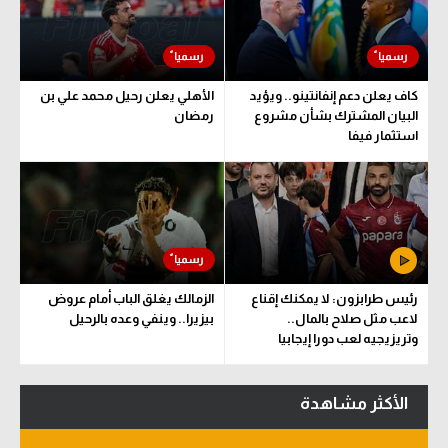
سعودي في الجول
الدوري الإنجليزي
كاف يعلن دعم إنفانتينو.. ويؤيد
الأهلي يعلن رحيل محمد علي بن
الدوري الإسباني
البيان المشترك بشأن مشروع
رمضان
استثمار فيفا
دوري أبطال أوروبا
القسم الثاني
رياضات أخرى
أمم إفريقيا
رئيس طرابزون: لا يمكنك إقناع
الزمالك يغلق الباب أمام عروض
كرة السلة الأمريكية
لاعب مثل صلاح بالمال..
بيزيرا.. وينفي وعده بالرحيل
وتريزيجيه لعب دورا إيجابيا
كرة سلة
كرة يد
الأكثر مشاهدة
كرة طائرة