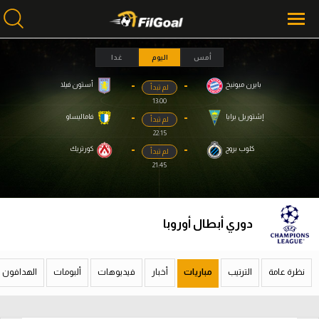
أمس
اليوم
غدا
-
-
بايرن ميونيخ
أستون فيلا
لم تبدأ
محتوى إخباري
محتوى إخباري
13:00
الرئيسية
الرئيسية
-
-
إشتوريل برايا
فاماليساو
لم تبدأ
22:15
أخبار
أخبار
-
-
كلوب بروج
كورتريك
لم تبدأ
21:45
مباريات
مباريات
ميركاتو
ميركاتو
دوري أبطال أوروبا
فانتازي في الجول
فانتازي في الجول
مسابقة التوقعات
مسابقة التوقعات
نظرة عامة
الترتيب
مباريات
أخبار
فيديوهات
ألبومات
الهدافون
فيديوهات
فيديوهات
عدسات
عدسات