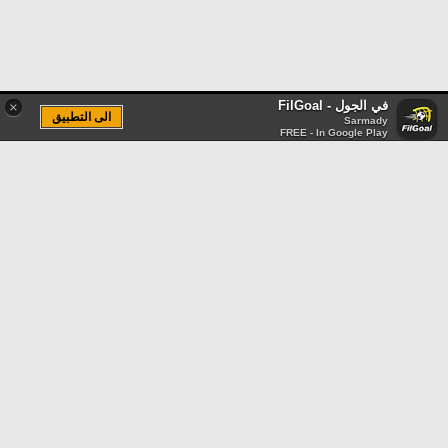
في الجول - FilGoal
×
الى التطبيق
Sarmady
FREE - In Google Play