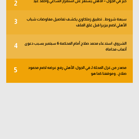
خبر في الجول – الأهلي يستقر على استمرار الساعي وأحمد عيد
2
الوطن العربي
في المونديال
سبعة شروط.. تطبيق زملكاوي يكشف تفاصيل مفاوضات شباب
3
الأهلي لضم بيزيرا قبل غلق الملف
رياضة نسائية
آسيا
الشروق: استدعاء محمد صلاح أمام المحكمة 6 سبتمبر بسبب دعوى
4
أتعاب محاماة
أمريكا
مصدر من غزل المحلة لـ في الجول: الأهلي رفع عرضه لضم محمود
ركن الألعاب
5
صلاح.. وموقفنا كما هو
أقسام خاصة
Gamers
ميركاتو
تحقيق في الجول
تقرير في الجول