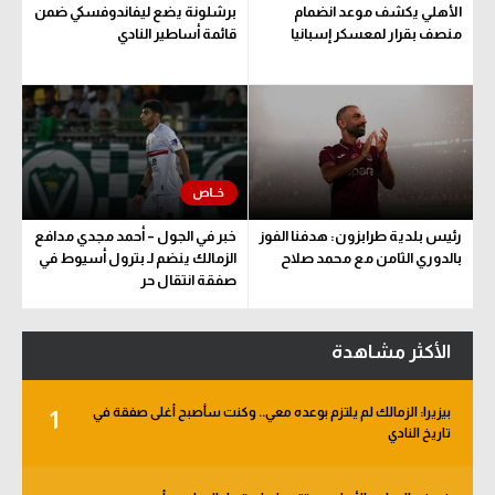
الأهلي يكشف موعد انضمام
برشلونة يضع ليفاندوفسكي ضمن
سعودي في الجول
منصف بقرار لمعسكر إسبانيا
قائمة أساطير النادي
الدوري الإنجليزي
الدوري الإسباني
دوري أبطال أوروبا
القسم الثاني
رئيس بلدية طرابزون: هدفنا الفوز
خبر في الجول – أحمد مجدي مدافع
رياضات أخرى
بالدوري الثامن مع محمد صلاح
الزمالك ينضم لـ بترول أسيوط في
صفقة انتقال حر
أمم إفريقيا
كرة السلة الأمريكية
الأكثر مشاهدة
كرة سلة
بيزيرا: الزمالك لم يلتزم بوعده معي.. وكنت سأصبح أغلى صفقة في
1
كرة يد
تاريخ النادي
كرة طائرة