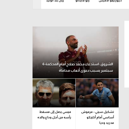
ديبورتيفو ألافيس
رايو فايكانو
ريال بلد الوليد
ريال بيتيس
ريال س
عاء 12 أغسطس
الشروق: استدعاء محمد صلاح أمام المحكمة 6
سبتمبر بسبب دعوى أتعاب محاماة
تشكيل سيتي - مرموش
ميسي يصل إلى مسقط
أساسي أمام أتليتكو
رأسه من أجل وداع والده
مدريد وديا