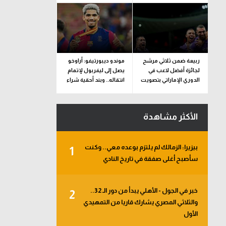
ربيعة ضمن ثلاثي مرشح
موندو ديبورتيفو: أراوخو
لجائزة أفضل لاعب في
يصل إلى ليفربول لإتمام
الدوري الإماراتي بتصويت
انتقاله.. وبند أحقية شراء
الجماهير
ضمن الإعارة
الأكثر مشاهدة
بيزيرا: الزمالك لم يلتزم بوعده معي.. وكنت
1
سأصبح أغلى صفقة في تاريخ النادي
خبر في الجول - الأهلي يبدأ من دور الـ 32..
2
والثلاثي المصري يشارك قاريا من التمهيدي
الأول