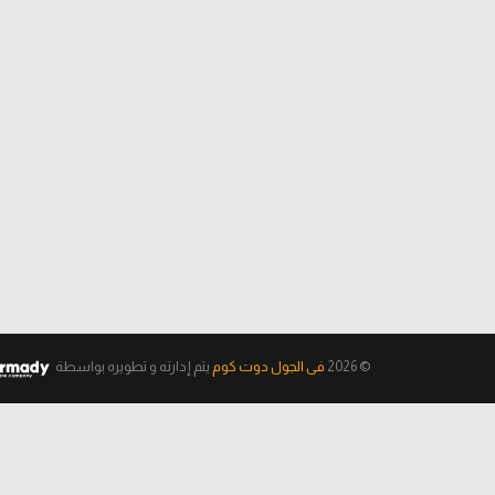
© 2026
فى الجول دوت كوم
يتم إدارته و تطويره
بواسطة