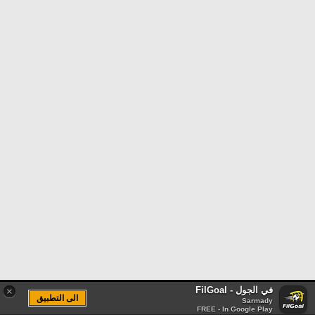
في الجول - FilGoal
×
الى التطبيق
Sarmady
FREE - In Google Play