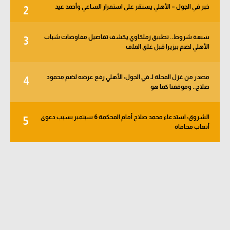
خبر في الجول – الأهلي يستقر على استمرار الساعي وأحمد عيد
2
الوطن العربي
في المونديال
سبعة شروط.. تطبيق زملكاوي يكشف تفاصيل مفاوضات شباب
3
الأهلي لضم بيزيرا قبل غلق الملف
رياضة نسائية
آسيا
مصدر من غزل المحلة لـ في الجول: الأهلي رفع عرضه لضم محمود
4
صلاح.. وموقفنا كما هو
أمريكا
ركن الألعاب
الشروق: استدعاء محمد صلاح أمام المحكمة 6 سبتمبر بسبب دعوى
5
أتعاب محاماة
أقسام خاصة
Gamers
ميركاتو
تحقيق في الجول
تقرير في الجول