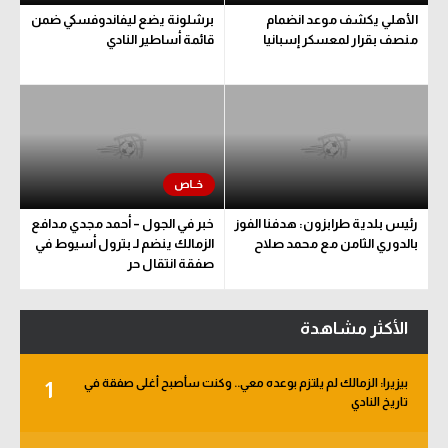
الأهلي يكشف موعد انضمام
برشلونة يضع ليفاندوفسكي ضمن
سعودي في الجول
منصف بقرار لمعسكر إسبانيا
قائمة أساطير النادي
الدوري الإنجليزي
الدوري الإسباني
دوري أبطال أوروبا
القسم الثاني
رئيس بلدية طرابزون: هدفنا الفوز
خبر في الجول – أحمد مجدي مدافع
رياضات أخرى
بالدوري الثامن مع محمد صلاح
الزمالك ينضم لـ بترول أسيوط في
صفقة انتقال حر
أمم إفريقيا
كرة السلة الأمريكية
الأكثر مشاهدة
كرة سلة
بيزيرا: الزمالك لم يلتزم بوعده معي.. وكنت سأصبح أغلى صفقة في
1
كرة يد
تاريخ النادي
كرة طائرة