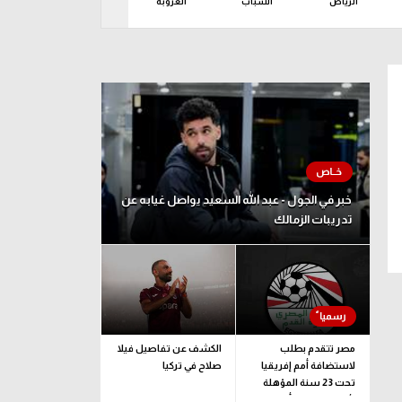
الرياض
الشباب
العروبة
الفتح
الفي
اثاء 11 أغسطس
خبر في الجول - عبد الله السعيد يواصل غيابه عن
تدريبات الزمالك
مصر تتقدم بطلب
الكشف عن تفاصيل فيلا
لاستضافة أمم إفريقيا
صلاح في تركيا
تحت 23 سنة المؤهلة
لأولمبياد لوس أنجلوس