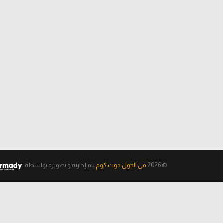
© 2026
فى الجول دوت كوم
يتم إدارته و تطويره
بواسطة