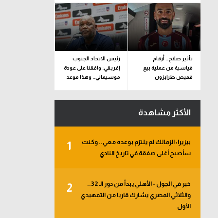
تأثير صلاح.. أرقام
رئيس الاتحاد الجنوب
قياسية من عملية بيع
إفريقي: وافقنا على عودة
قميص طرابزون
موسيماني.. وهذا موعد
الإعلان الرسمي
الأكثر مشاهدة
بيزيرا: الزمالك لم يلتزم بوعده معي.. وكنت
1
سأصبح أغلى صفقة في تاريخ النادي
خبر في الجول - الأهلي يبدأ من دور الـ 32..
2
والثلاثي المصري يشارك قاريا من التمهيدي
الأول