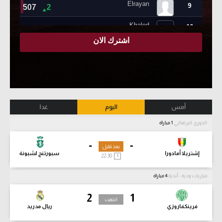
أمس
اليوم
غدا
الدوري البرتغالي
1 مباراة
-
-
بعد قليل
إشتريلا أمادورا
سبورتنج لشبونة
22:30
مباريات ودية - أندية
4 مباراة
2
1
انتهت
فرينكفاروزي
ريال مدريد