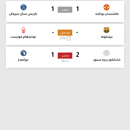
1
1
انتهت
مانشستر يونايتد
باريس سان جيرمان
-
-
بعد قليل
برشلونة
نوتنجهام فورست
22:00
1
2
مباشر
تشايكور ريزه سبور
بيراميدز
90
+13