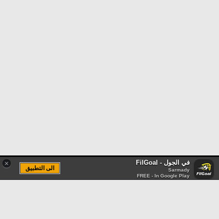
في الجول - FilGoal
×
الى التطبيق
Sarmady
FREE - In Google Play