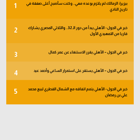
بيزيرا: الزمالك لم يلتزم بوعده معي.. وكنت سأصبح أغلى صفقة في
1
الوطن العربي
تاريخ النادي
في المونديال
خبر في الجول - الأهلي يبدأ من دور الـ 32.. والثلاثي المصري يشارك
2
رياضة نسائية
قاريا من التمهيدي الأول
آسيا
خبر في الجول – الأهلي يقرر الاستنغاء عن عمر كمال
3
أمريكا
ركن الألعاب
خبر في الجول – الأهلي يستقر على استمرار الساعي وأحمد عيد
4
خبر في الجول - الأهلي يتمم اتفاقه مع الشمال القطري لبيع محمد
5
أقسام خاصة
علي بن رمضان
Gamers
ميركاتو
تحقيق في الجول
تقرير في الجول