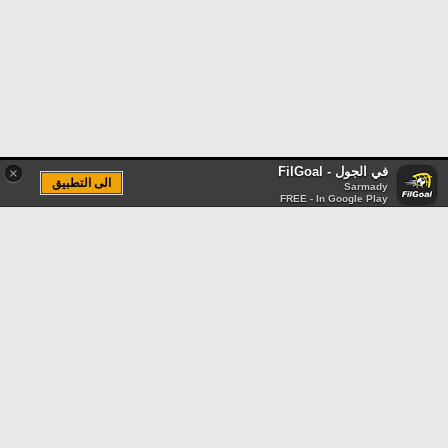
في الجول - FilGoal
×
الى التطبيق
Sarmady
FREE - In Google Play