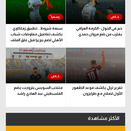
سعودي في الجول
الدوري الإنجليزي
خبر في الجول - الكرمة العراقي
سبعة شروط.. تطبيق زملكاوي
الدوري الإسباني
يقترب من ضم مروان حمدي
يكشف تفاصيل مفاوضات شباب
الأهلي لضم بيزيرا قبل غلق الملف
دوري أبطال أوروبا
القسم الثاني
رياضات أخرى
أمم إفريقيا
تقرير تركي يكشف موعد الظهور
منتخب السويس بتروجت يضم
كرة السلة الأمريكية
الأول لصلاح مع طرابزون
الفلسطيني عبد الهادي راشد
كرة سلة
كرة يد
الأكثر مشاهدة
كرة طائرة